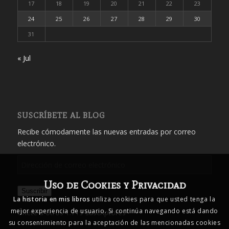
17
18
19
20
21
22
23
24
25
26
27
28
29
30
31
« Jul
SUSCRÍBETE AL BLOG
Recibe cómodamente las nuevas entradas por correo
electrónico.
Dirección
de
Uso de Cookies y Privacidad
correo
Suscribir
electrónico
La historia en mis libros
utiliza cookies para que usted tenga la
mejor experiencia de usuario. Si continúa navegando está dando
Únete a otros 1.719 suscriptores
su consentimiento para la aceptación de las mencionadas cookies