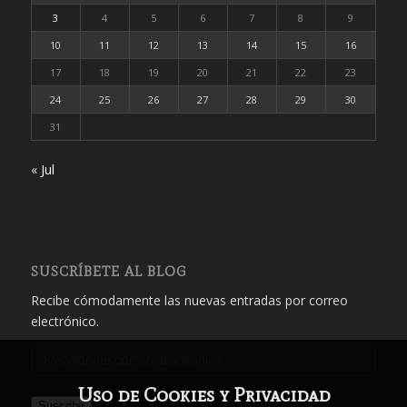
3
4
5
6
7
8
9
10
11
12
13
14
15
16
17
18
19
20
21
22
23
24
25
26
27
28
29
30
31
« Jul
SUSCRÍBETE AL BLOG
Recibe cómodamente las nuevas entradas por correo
electrónico.
Dirección
de
Uso de Cookies y Privacidad
correo
Suscribir