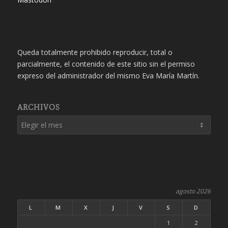
Queda totalmente prohibido reproducir, total o
parcialmente, el contenido de este sitio sin el permiso
expreso del administrador del mismo Eva María Martín.
ARCHIVOS
agosto 2026
L
M
X
J
V
S
D
1
2