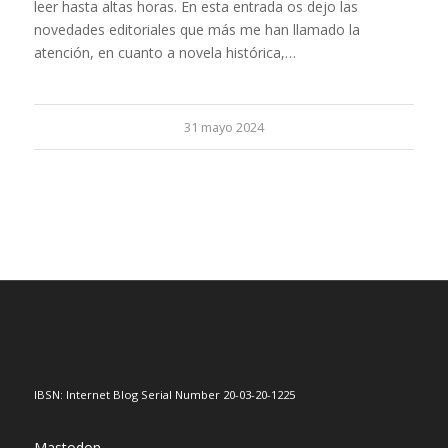
leer hasta altas horas. En esta entrada os dejo las
novedades editoriales que más me han llamado la
atención, en cuanto a novela histórica,…
31 mayo 2024
IBSN: Internet Blog Serial Number 20-03-20-1225
Mastodon