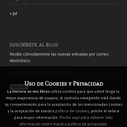
« Jul
SUSCRÍBETE AL BLOG
Recibe cómodamente las nuevas entradas por correo
electrónico.
Dirección
de
Uso de Cookies y Privacidad
correo
Suscribir
electrónico
La historia en mis libros
utiliza cookies para que usted tenga la
mejor experiencia de usuario. Si continúa navegando está dando
Únete a otros 1.719 suscriptores
su consentimiento para la aceptación de las mencionadas cookies
y la aceptación de nuestra
política de cookies
, pinche el enlace
para mayor información.
Pinche aquí para obtener más
información sobre nuestra política de privacidad
.