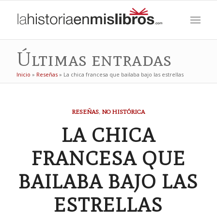
Últimas entradas
Inicio
»
Reseñas
»
La chica francesa que bailaba bajo las estrellas
RESEÑAS
,
NO HISTÓRICA
LA CHICA
FRANCESA QUE
BAILABA BAJO LAS
ESTRELLAS