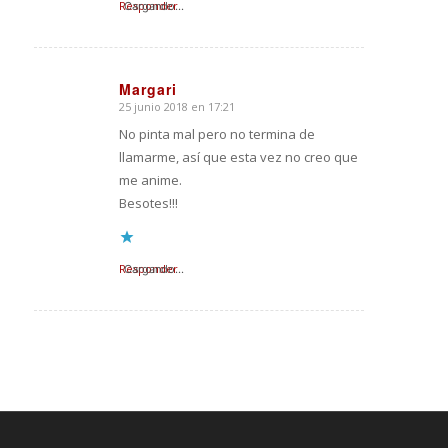
Responder
Cargando...
Margari
25 junio 2018 en 17:21
Dice:
No pinta mal pero no termina de
llamarme, así que esta vez no creo que
me anime.
Besotes!!!
Responder
Cargando...