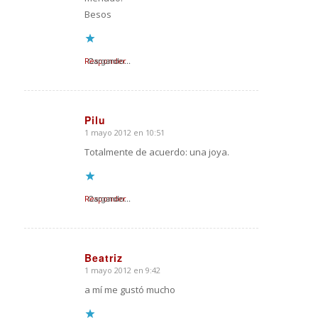
Besos
Responder
Cargando...
Pilu
1 mayo 2012 en 10:51
Dice:
Totalmente de acuerdo: una joya.
Responder
Cargando...
Beatriz
1 mayo 2012 en 9:42
Dice:
a mí me gustó mucho