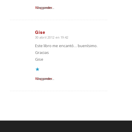
Responder
Cargando...
Gise
30 abril 2012 en 19:42
Dice:
Este libro me encantó… buenísimo.
Gracias
Gise
Responder
Cargando...