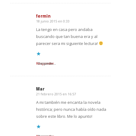
fermin
18 junio 2015 en 0:33
Dice:
La tengo en casa pero andaba
buscando que tan buena era y al
parecer sera mi siguiente lectura!
Responder
Cargando...
Mar
21 febrero 2015 en 16:57
Dice:
A mi también me encanta la novela
histórica; pero nunca había oído nada
sobre este libro. Me lo apunto!