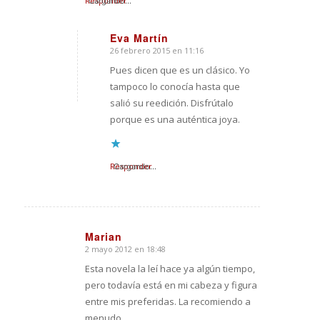
Responder
Cargando...
Eva Martín
26 febrero 2015 en 11:16
Dice:
Pues dicen que es un clásico. Yo
tampoco lo conocía hasta que
salió su reedición. Disfrútalo
porque es una auténtica joya.
Responder
Cargando...
Marian
2 mayo 2012 en 18:48
Dice:
Esta novela la leí hace ya algún tiempo,
pero todavía está en mi cabeza y figura
entre mis preferidas. La recomiendo a
menudo.