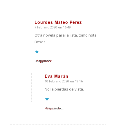
Lourdes Mateo Pérez
7 febrero 2020 en 16:49
Dice:
Otra novela para la lista, tomo nota.
Besos
Responder
Cargando...
Eva Martín
10 febrero 2020 en 19:16
Dice:
No la pierdas de vista.
Responder
Cargando...