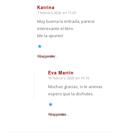
Katrina
7 febrero 2020 en 11:03
Dice:
Muy buena la entrada, parece
interesante el libro.
Me la apunto!
Responder
Cargando...
Eva Martín
10 febrero 2020 en 19:16
Dice:
Muchas gracias, si te animas
espero que la disfrutes.
Responder
Cargando...