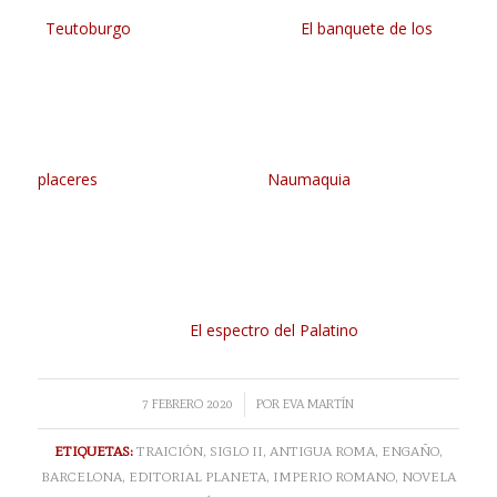
Teutoburgo
El banquete de los
placeres
Naumaquia
El espectro del Palatino
/
7 FEBRERO 2020
POR
EVA MARTÍN
ETIQUETAS:
TRAICIÓN
,
SIGLO II
,
ANTIGUA ROMA
,
ENGAÑO
,
BARCELONA
,
EDITORIAL PLANETA
,
IMPERIO ROMANO
,
NOVELA