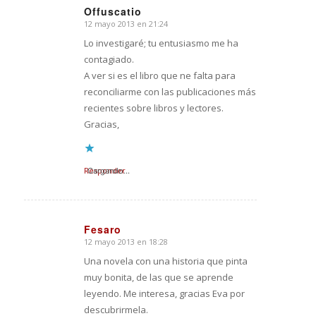
Offuscatio
12 mayo 2013 en 21:24
Dice:
Lo investigaré; tu entusiasmo me ha
contagiado.
A ver si es el libro que ne falta para
reconciliarme con las publicaciones más
recientes sobre libros y lectores.
Gracias,
Responder
Cargando...
Fesaro
12 mayo 2013 en 18:28
Dice:
Una novela con una historia que pinta
muy bonita, de las que se aprende
leyendo. Me interesa, gracias Eva por
descubrirmela.