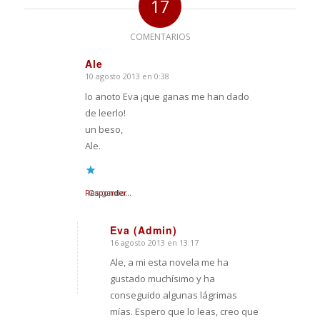
17
COMENTARIOS
Ale
10 agosto 2013 en 0:38
Dice:
lo anoto Eva ¡que ganas me han dado
de leerlo!
un beso,
Ale.
Responder
Cargando...
Eva (Admin)
16 agosto 2013 en 13:17
Dice:
Ale, a mi esta novela me ha
gustado muchísimo y ha
conseguido algunas lágrimas
mías. Espero que lo leas, creo que