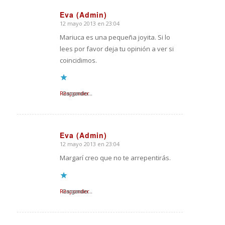
Eva (Admin)
12 mayo 2013 en 23:04
Dice:
Mariuca es una pequeña joyita. Si lo
lees por favor deja tu opinión a ver si
coincidimos.
Responder
Cargando...
Eva (Admin)
12 mayo 2013 en 23:04
Dice:
Margarí creo que no te arrepentirás.
Responder
Cargando...