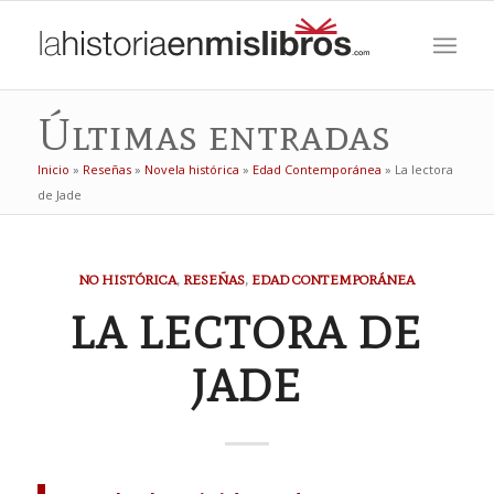
Últimas entradas
Inicio
»
Reseñas
»
Novela histórica
»
Edad Contemporánea
»
La lectora
de Jade
dice:
dice:
NO HISTÓRICA
,
RESEÑAS
,
EDAD CONTEMPORÁNEA
LA LECTORA DE
JADE