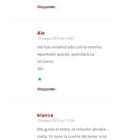
Responder
Cargando...
Ale
15 mayo 2013 en 14:07
Dice:
me has enamorado con la reseña.
Apuntado queda, querida Eva.
Un beso,
Ale.
Responder
Cargando...
blanca
15 mayo 2013 en 11:06
Dice:
Me gusta el tema, la relación abuela –
nieta. Yo tuve la suerte de tener a mi