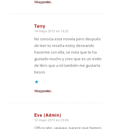
Responder
Cargando...
Tatty
14 mayo 2013 en 16:23
Dice:
No conocía esta novela pero después
de leer tu reseña estoy deseando
hacerme con ella, se nota que te ha
gustado mucho y creo que es un estilo
de libro que a mí también me gustaría
besos
Responder
Cargando...
Eva (Admin)
12 mayo 2013 en 23:06
Dice:
Offuscatio, jajajaja, parece que hemos