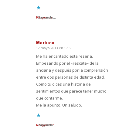
Responder
Cargando...
Mariuca
12 mayo 2013 en 17:56
Dice:
Me ha encantado esta reseña.
Empezando por el «rescate» de la
anciana y después por la comprensión
entre dos personas de distinta edad.
Como tu dices una historia de
sentimientos que parece tener mucho
que contarme.
Me la apunto. Un saludo.
Responder
Cargando...