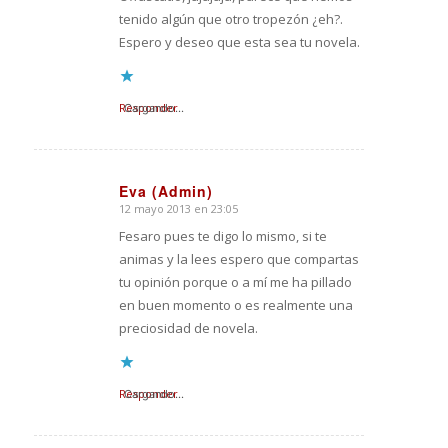
tenido algún que otro tropezón ¿eh?.
Espero y deseo que esta sea tu novela.
Responder
Cargando...
Eva (Admin)
12 mayo 2013 en 23:05
Dice:
Fesaro pues te digo lo mismo, si te
animas y la lees espero que compartas
tu opinión porque o a mí me ha pillado
en buen momento o es realmente una
preciosidad de novela.
Responder
Cargando...