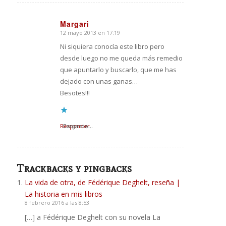
Margari
12 mayo 2013 en 17:19
Dice:
Ni siquiera conocía este libro pero
desde luego no me queda más remedio
que apuntarlo y buscarlo, que me has
dejado con unas ganas…
Besotes!!!
Responder
Cargando...
Trackbacks y pingbacks
La vida de otra, de Fédérique Deghelt, reseña |
La historia en mis libros
8 febrero 2016 a las 8:53
[…] a Fédérique Deghelt con su novela La