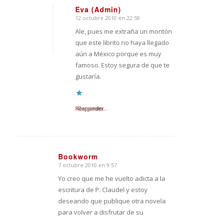
Eva (Admin)
12 octubre 2010 en 22:59
Dice:
Ale, pues me extraña un montón
que este librito no haya llegado
aún a México porque es muy
famoso. Estoy segura de que te
gustaría.
Responder
Cargando...
Bookworm
7 octubre 2010 en 9:57
Dice:
Yo creo que me he vuelto adicta a la
escritura de P. Claudel y estoy
deseando que publique otra novela
para volver a disfrutar de su