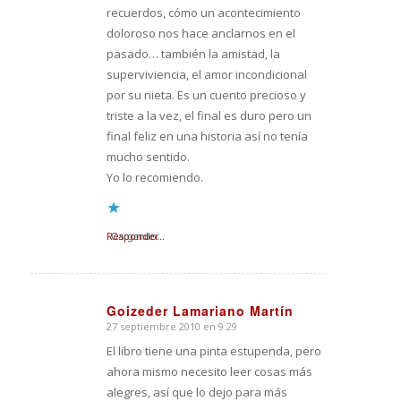
recuerdos, cómo un acontecimiento
doloroso nos hace anclarnos en el
pasado… también la amistad, la
superviviencia, el amor incondicional
por su nieta. Es un cuento precioso y
triste a la vez, el final es duro pero un
final feliz en una historia así no tenía
mucho sentido.
Yo lo recomiendo.
Responder
Cargando...
Goizeder Lamariano Martín
27 septiembre 2010 en 9:29
Dice:
El libro tiene una pinta estupenda, pero
ahora mismo necesito leer cosas más
alegres, así que lo dejo para más