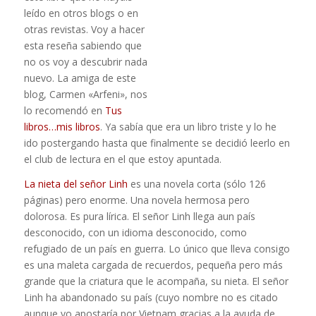
leído en otros blogs o en
otras revistas. Voy a hacer
esta reseña sabiendo que
no os voy a descubrir nada
nuevo. La amiga de este
blog, Carmen «Arfeni», nos
lo recomendó en
Tus
libros…mis libros
. Ya sabía que era un libro triste y lo he
ido postergando hasta que finalmente se decidió leerlo en
el club de lectura en el que estoy apuntada.
La nieta del señor Linh
es una novela corta (sólo 126
páginas) pero enorme. Una novela hermosa pero
dolorosa. Es pura lírica.
El señor Linh llega aun país
desconocido, con un idioma desconocido, como
refugiado de un país en guerra. Lo único que lleva consigo
es una maleta cargada de recuerdos, pequeña pero más
grande que la criatura que le acompaña, su nieta. El señor
Linh ha abandonado su país (cuyo nombre no es citado
aunque yo apostaría por Vietnam gracias a la ayuda de