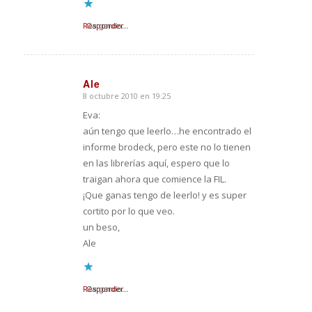
Responder
Cargando...
Ale
8 octubre 2010 en 19:25
Dice:
Eva:
aún tengo que leerlo…he encontrado el
informe brodeck, pero este no lo tienen
en las librerías aquí, espero que lo
traigan ahora que comience la FIL.
¡Que ganas tengo de leerlo! y es super
cortito por lo que veo.
un beso,
Ale
Responder
Cargando...