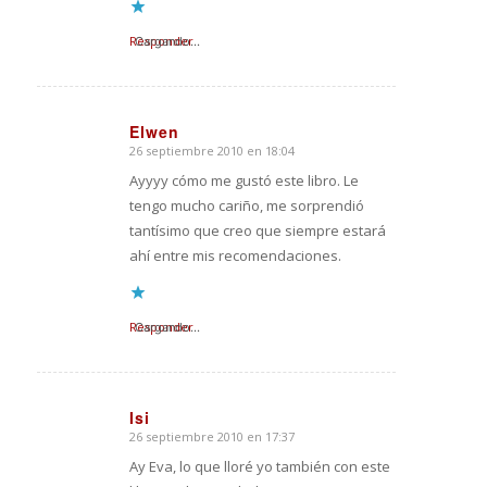
Responder
Cargando...
Elwen
26 septiembre 2010 en 18:04
Dice:
Ayyyy cómo me gustó este libro. Le
tengo mucho cariño, me sorprendió
tantísimo que creo que siempre estará
ahí entre mis recomendaciones.
Responder
Cargando...
Isi
26 septiembre 2010 en 17:37
Dice:
Ay Eva, lo que lloré yo también con este