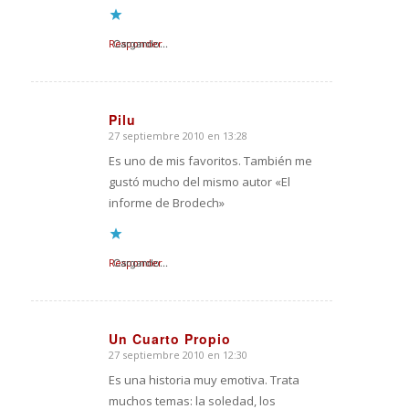
Responder
Cargando...
Pilu
27 septiembre 2010 en 13:28
Dice:
Es uno de mis favoritos. También me
gustó mucho del mismo autor «El
informe de Brodech»
Responder
Cargando...
Un Cuarto Propio
27 septiembre 2010 en 12:30
Dice:
Es una historia muy emotiva. Trata
muchos temas: la soledad, los