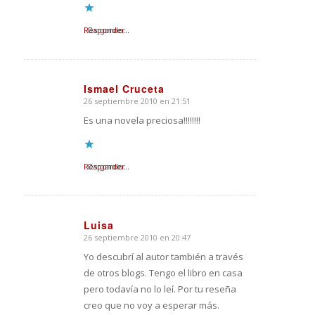
Responder
Cargando...
Ismael Cruceta
26 septiembre 2010 en 21:51
Dice:
Es una novela preciosa!!!!!!!!
Responder
Cargando...
Luisa
26 septiembre 2010 en 20:47
Dice:
Yo descubrí al autor también a través
de otros blogs. Tengo el libro en casa
pero todavía no lo leí. Por tu reseña
creo que no voy a esperar más.