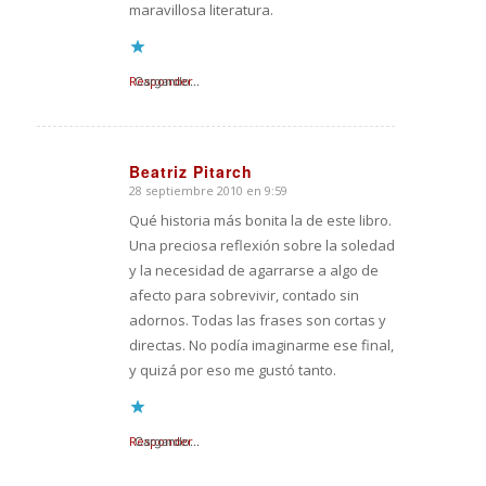
maravillosa literatura.
Responder
Cargando...
Beatriz Pitarch
28 septiembre 2010 en 9:59
Dice:
Qué historia más bonita la de este libro.
Una preciosa reflexión sobre la soledad
y la necesidad de agarrarse a algo de
afecto para sobrevivir, contado sin
adornos. Todas las frases son cortas y
directas. No podía imaginarme ese final,
y quizá por eso me gustó tanto.
Responder
Cargando...