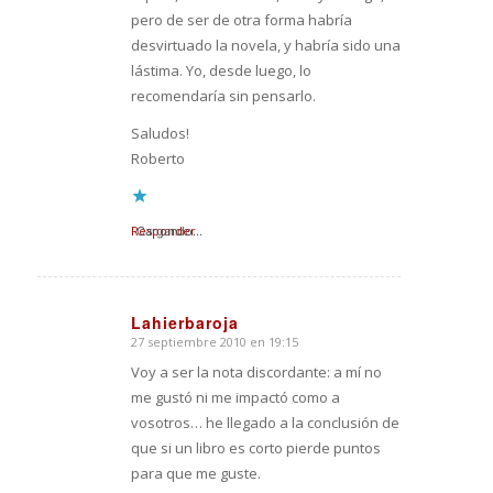
pero de ser de otra forma habría
desvirtuado la novela, y habría sido una
lástima. Yo, desde luego, lo
recomendaría sin pensarlo.
Saludos!
Roberto
Responder
Cargando...
Lahierbaroja
27 septiembre 2010 en 19:15
Dice:
Voy a ser la nota discordante: a mí no
me gustó ni me impactó como a
vosotros… he llegado a la conclusión de
que si un libro es corto pierde puntos
para que me guste.