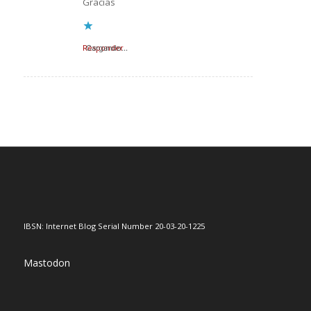
Gracias
Responder
Cargando...
IBSN: Internet Blog Serial Number 20-03-20-1225
Mastodon