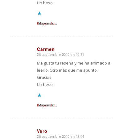
Un beso.
Responder
Cargando...
Carmen
26 septiembre 2010 en 19:51
Dice:
Me gusta tu reseña y me ha animado a
leerlo. Otro más que me apunto.
Gracias.
Un beso,
Responder
Cargando...
Vero
26 septiembre 2010 en 18:44
Dice: