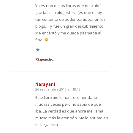
Yo es uno de los libros que descubrí
gracias a la blogosfera (es que estoy
tan contenta de poder participar en los
blogs…) y fue un gran descubrimiento.
Me encantó y me quedé pasmada al
final
Responder
Cargando...
Narayani
26 septiembre 2010 en 18:18
Dice:
Este libro me lo han recomendado
muchas veces pero no sabía de qué
iba. La verdad es que ahora me llama
mucho más la atención. Me lo apunto en
mi larga lista.