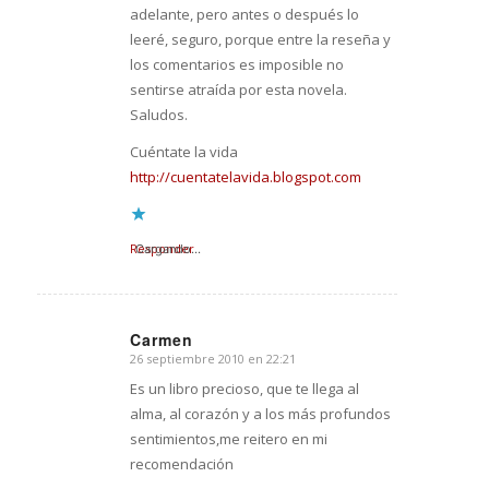
adelante, pero antes o después lo
leeré, seguro, porque entre la reseña y
los comentarios es imposible no
sentirse atraída por esta novela.
Saludos.
Cuéntate la vida
http://cuentatelavida.blogspot.com
Responder
Cargando...
Carmen
26 septiembre 2010 en 22:21
Dice:
Es un libro precioso, que te llega al
alma, al corazón y a los más profundos
sentimientos,me reitero en mi
recomendación