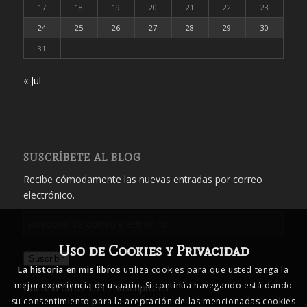
17
18
19
20
21
22
23
24
25
26
27
28
29
30
31
« Jul
SUSCRÍBETE AL BLOG
Recibe cómodamente las nuevas entradas por correo
electrónico.
Dirección
de
Uso de Cookies y Privacidad
correo
Suscribir
electrónico
La historia en mis libros
utiliza cookies para que usted tenga la
mejor experiencia de usuario. Si continúa navegando está dando
Únete a otros 1.719 suscriptores
su consentimiento para la aceptación de las mencionadas cookies