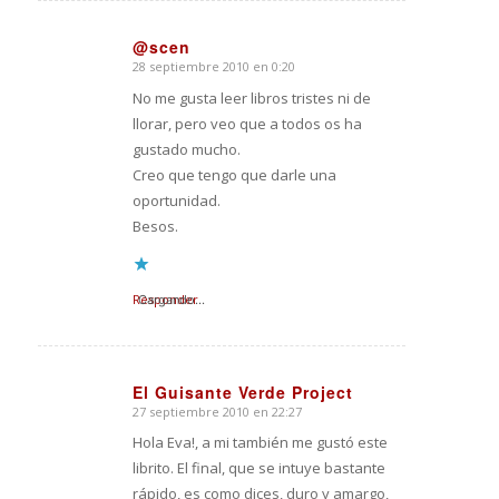
@scen
28 septiembre 2010 en 0:20
Dice:
No me gusta leer libros tristes ni de
llorar, pero veo que a todos os ha
gustado mucho.
Creo que tengo que darle una
oportunidad.
Besos.
Responder
Cargando...
El Guisante Verde Project
27 septiembre 2010 en 22:27
Dice:
Hola Eva!, a mi también me gustó este
librito. El final, que se intuye bastante
rápido, es como dices, duro y amargo,