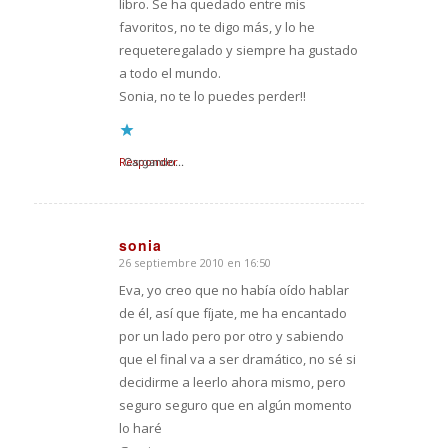
libro. Se ha quedado entre mis
favoritos, no te digo más, y lo he
requeteregalado y siempre ha gustado
a todo el mundo.
Sonia, no te lo puedes perder!!
Responder
Cargando...
sonia
26 septiembre 2010 en 16:50
Dice:
Eva, yo creo que no había oído hablar
de él, así que fíjate, me ha encantado
por un lado pero por otro y sabiendo
que el final va a ser dramático, no sé si
decidirme a leerlo ahora mismo, pero
seguro seguro que en algún momento
lo haré