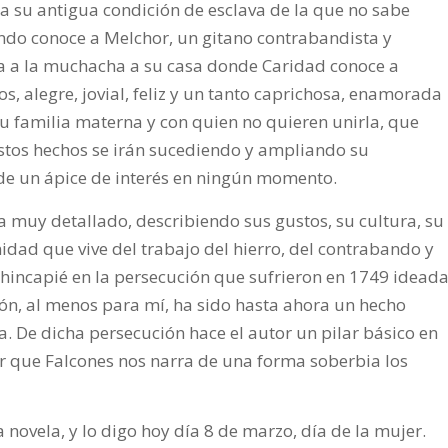
a su antigua condición de esclava de la que no sabe
do conoce a Melchor, un gitano contrabandista y
va a la muchacha a su casa donde Caridad conoce a
ños, alegre, jovial, feliz y un tanto caprichosa, enamorada
 familia materna y con quien no quieren unirla, que
stos hechos se irán sucediendo y ampliando su
rde un ápice de interés en ningún momento.
 muy detallado, describiendo sus gustos, su cultura, su
ad que vive del trabajo del hierro, del contrabando y
l hincapié en la persecución que sufrieron en 1749 idead
ón, al menos para mí, ha sido hasta ahora un hecho
ia. De dicha persecución hace el autor un pilar básico en
ar que Falcones nos narra de una forma soberbia los
 novela, y lo digo hoy día 8 de marzo, día de la mujer.