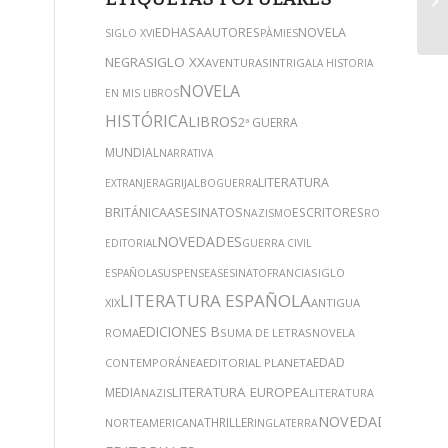
NOVELA
EDHASA
AUTORES
SIGLO XVI
PÀMIES
NEGRA
SIGLO XX
AVENTURAS
INTRIGA
LA HISTORIA
NOVELA
EN MIS LIBROS
HISTÓRICA
LIBROS
2ª GUERRA
MUNDIAL
NARRATIVA
LITERATURA
GRIJALBO
EXTRANJERA
GUERRA
ASESINATOS
BRITÁNICA
ESCRITORES
NAZISMO
ROCA
NOVEDADES
EDITORIAL
GUERRA CIVIL
SUSPENSE
SIGLO
ESPAÑOLA
ASESINATO
FRANCIA
LITERATURA ESPAÑOLA
XIX
ANTIGUA
EDICIONES B
ROMA
SUMA DE LETRAS
NOVELA
EDAD
CONTEMPORÁNEA
EDITORIAL PLANETA
LITERATURA EUROPEA
MEDIA
LITERATURA
NAZIS
NOVEDADES
THRILLER
NORTEAMERICANA
INGLATERRA