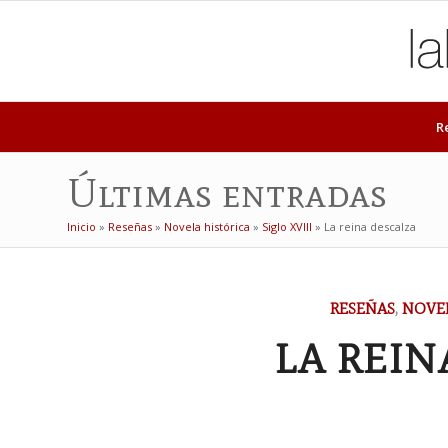
R
Últimas entradas
Inicio
»
Reseñas
»
Novela histórica
»
Siglo XVIII
»
La reina descalza
RESEÑAS
,
NOVEL
LA REIN