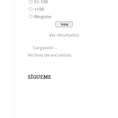
51-100
+100
Ninguno
Ver resultados
Cargando ...
Archivo de encuestas
a
SÍGUEME
instagram
x
bluesky
threads