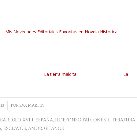
Mis Novedades Editoriales Favoritas en Novela Histórica.
La tierra maldita
La
13
POR
EVA MARTÍN
BA
,
SIGLO XVIII
,
ESPAÑA
,
ILDEFONSO FALCONES
,
LITERATURA
A
,
ESCLAVOS
,
AMOR
,
GITANOS