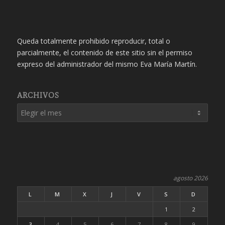
Queda totalmente prohibido reproducir, total o
parcialmente, el contenido de este sitio sin el permiso
expreso del administrador del mismo Eva María Martín.
ARCHIVOS
agosto 2026
L
M
X
J
V
S
D
1
2
3
4
5
6
7
8
9