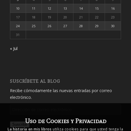
10
11
12
13
14
15
16
17
18
19
20
21
22
23
24
25
26
27
28
29
30
31
« Jul
SUSCRÍBETE AL BLOG
Recibe cómodamente las nuevas entradas por correo
electrónico.
Dirección
de
Uso de Cookies y Privacidad
correo
Suscribir
electrónico
La historia en mis libros
utiliza cookies para que usted tenga la