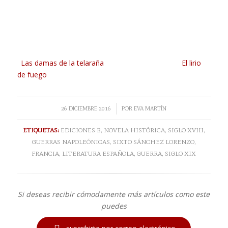
Las damas de la telaraña
El lirio
de fuego
/
26 DICIEMBRE 2016
POR
EVA MARTÍN
ETIQUETAS:
EDICIONES B
,
NOVELA HISTÓRICA
,
SIGLO XVIII
,
GUERRAS NAPOLEÓNICAS
,
SIXTO SÁNCHEZ LORENZO
,
FRANCIA
,
LITERATURA ESPAÑOLA
,
GUERRA
,
SIGLO XIX
Si deseas recibir cómodamente más artículos como este
puedes