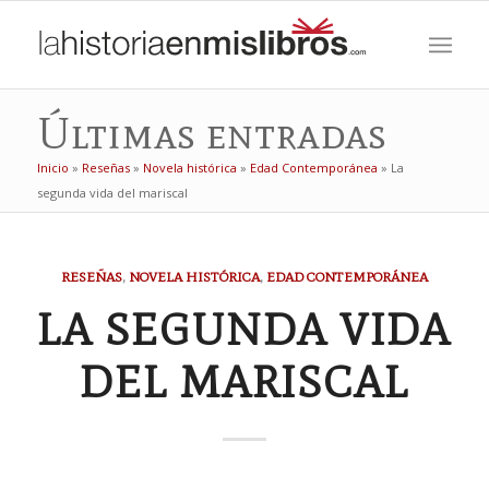
Últimas entradas
Inicio
»
Reseñas
»
Novela histórica
»
Edad Contemporánea
»
La
segunda vida del mariscal
dice:
RESEÑAS
,
NOVELA HISTÓRICA
,
EDAD CONTEMPORÁNEA
LA SEGUNDA VIDA
DEL MARISCAL