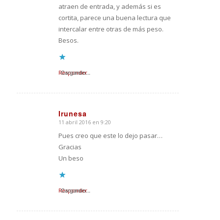
atraen de entrada, y además si es
cortita, parece una buena lectura que
intercalar entre otras de más peso.
Besos.
Responder
Cargando...
Irunesa
11 abril 2016 en 9:20
Dice:
Pues creo que este lo dejo pasar…
Gracias
Un beso
Responder
Cargando...