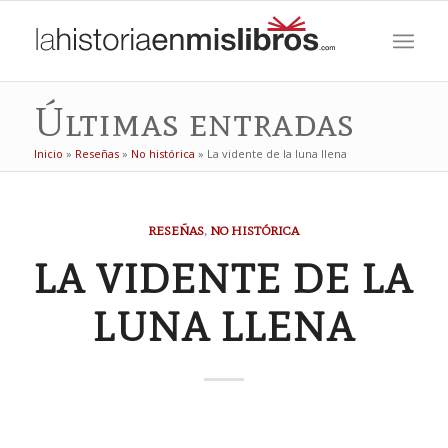
Últimas entradas
Inicio
»
Reseñas
»
No histórica
»
La vidente de la luna llena
RESEÑAS
,
NO HISTÓRICA
LA VIDENTE DE LA
LUNA LLENA