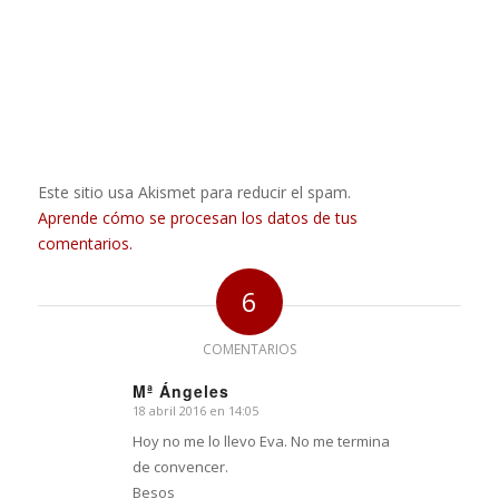
Este sitio usa Akismet para reducir el spam.
Aprende cómo se procesan los datos de tus
comentarios.
6
COMENTARIOS
Mª Ángeles
18 abril 2016 en 14:05
Dice:
Hoy no me lo llevo Eva. No me termina
de convencer.
Besos