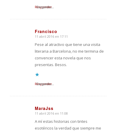
Responder
Cargando...
Francisco
11 abril 2016 en 17:11
Dice:
Pese al atractivo que tiene una visita
literaria a Barcelona, no me termina de
convencer esta novela que nos
presentas. Besos.
Responder
Cargando...
MaraJss
11 abril 2016 en 11:08
Dice:
A mí estas historias con tintes
esotéricos la verdad que siempre me