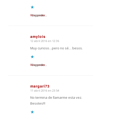
Responder
Cargando...
amylois
12 abril 2016 en 12:36
Dice:
Muy curioso…pero no sé… besos.
Responder
Cargando...
margari73
11 abril 2016 en 23:54
Dice:
No termina de llamarme esta vez.
Besotes!!!