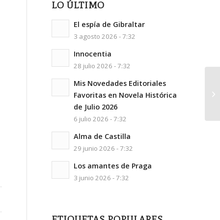
LO ÚLTIMO
El espía de Gibraltar
3 agosto 2026 - 7:32
Innocentia
28 julio 2026 - 7:32
Mis Novedades Editoriales
Má
Favoritas en Novela Histórica
de Julio 2026
6 julio 2026 - 7:32
Alma de Castilla
29 junio 2026 - 7:32
Los amantes de Praga
3 junio 2026 - 7:32
ETIQUETAS POPULARES