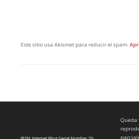
Este sitio usa Akismet para reducir el spam.
Apr
Queda 
reprodu
parcial
IBSN: Internet Blog Serial Number 20-