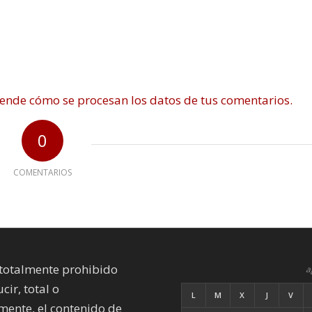
ende cómo se procesan los datos de tus comentarios.
0
COMENTARIOS
totalmente prohibido
a
cir, total o
L
M
X
J
V
mente, el contenido de