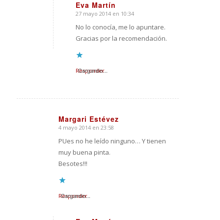
Eva Martín
27 mayo 2014 en 10:34
Dice:
No lo conocía, me lo apuntare.
Gracias por la recomendación.
Responder
Cargando...
Margari Estévez
4 mayo 2014 en 23:58
Dice:
PUes no he leído ninguno… Y tienen
muy buena pinta.
Besotes!!!
Responder
Cargando...