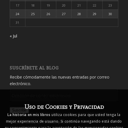
17
18
19
20
21
22
23
24
25
26
27
28
29
30
31
« Jul
SUSCRÍBETE AL BLOG
Recibe cómodamente las nuevas entradas por correo
electrónico.
Dirección
de
Uso de Cookies y Privacidad
correo
Suscribir
electrónico
La historia en mis libros
utiliza cookies para que usted tenga la
mejor experiencia de usuario. Si continúa navegando está dando
Únete a otros 1.719 suscriptores
su consentimiento para la aceptación de las mencionadas cookies