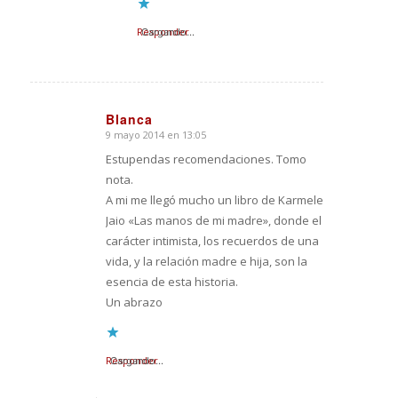
Responder
Cargando...
Blanca
9 mayo 2014 en 13:05
Dice:
Estupendas recomendaciones. Tomo
nota.
A mi me llegó mucho un libro de Karmele
Jaio «Las manos de mi madre», donde el
carácter intimista, los recuerdos de una
vida, y la relación madre e hija, son la
esencia de esta historia.
Un abrazo
Responder
Cargando...