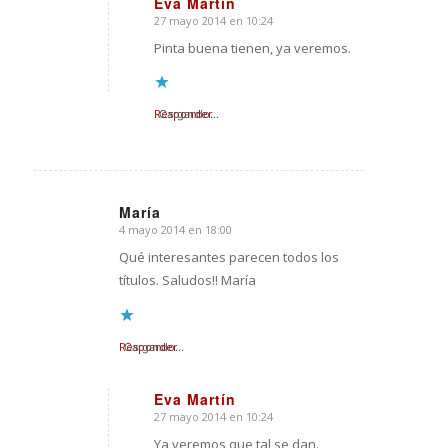
Eva Martín
27 mayo 2014 en 10:24
Dice:
Pinta buena tienen, ya veremos.
Responder
Cargando...
María
4 mayo 2014 en 18:00
Dice:
Qué interesantes parecen todos los
títulos. Saludos!! María
Responder
Cargando...
Eva Martín
27 mayo 2014 en 10:24
Dice:
Ya veremos que tal se dan.