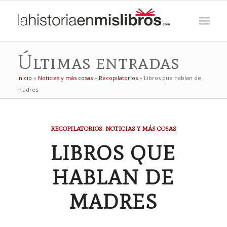
Últimas entradas
Inicio
»
Noticias y más cosas
»
Recopilatorios
»
Libros que hablan de
madres
RECOPILATORIOS
,
NOTICIAS Y MÁS COSAS
LIBROS QUE
HABLAN DE
MADRES