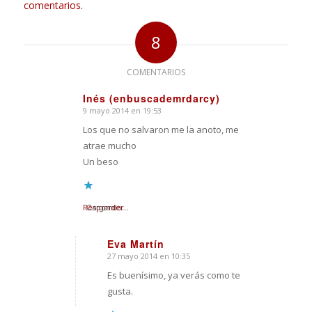
comentarios.
8
COMENTARIOS
Inés (enbuscademrdarcy)
9 mayo 2014 en 19:53
Dice:
Los que no salvaron me la anoto, me
atrae mucho
Un beso
Responder
Cargando...
Eva Martín
27 mayo 2014 en 10:35
Dice:
Es buenísimo, ya verás como te
gusta.