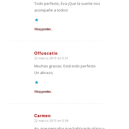
Todo perfecto, Eva ¡Que la suerte nos
acompañe a todos!
Responder
Cargando...
Offuscatio
22 marzo 2013 en 0:51
Dice:
Muchas gracias. Está todo perfecto.
Un abrazo,
Responder
Cargando...
Carmen
22 marzo 2013 en 0:34
Dice:
Ay, que pensaba que había más plazo y