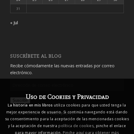
31
« Jul
SUSCRÍBETE AL BLOG
Recibe cómodamente las nuevas entradas por correo
electrónico.
Dirección
de
Uso de Cookies y Privacidad
correo
Suscribir
electrónico
La historia en mis libros
utiliza cookies para que usted tenga la
mejor experiencia de usuario. Si continúa navegando está dando
Únete a otros 1.719 suscriptores
su consentimiento para la aceptación de las mencionadas cookies
y la aceptación de nuestra
política de cookies
, pinche el enlace
para mayor información.
Pinche aquí para obtener más