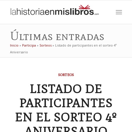
Últimas entradas
Inicio
»
Participa
»
Sorteos
»
Listado de participantes en el sorteo 4º
Aniversario
SORTEOS
LISTADO DE
PARTICIPANTES
EN EL SORTEO 4º
ANIVERSARIO