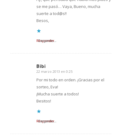
se me pasó… Vaya, Bueno, mucha
suerte a tod@s!!
Besos,
Responder
Cargando...
Bibi
22 marzo 2013 en 0:25
Dice:
Por mi todo en orden. ¡Gracias por el
sorteo, Eva!
¡Mucha suerte a todos!
Besitos!
Responder
Cargando...