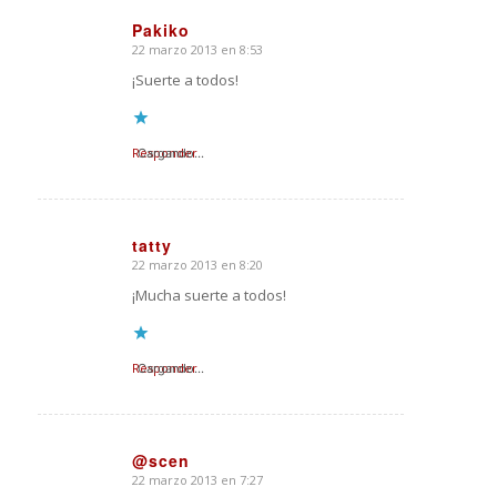
Pakiko
22 marzo 2013 en 8:53
Dice:
¡Suerte a todos!
Responder
Cargando...
tatty
22 marzo 2013 en 8:20
Dice:
¡Mucha suerte a todos!
Responder
Cargando...
@scen
22 marzo 2013 en 7:27
Dice: