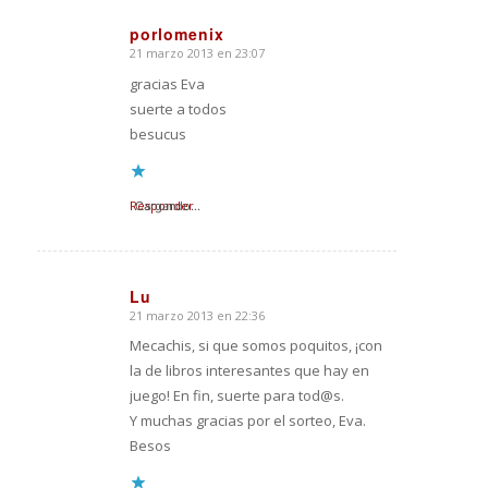
porlomenix
21 marzo 2013 en 23:07
Dice:
gracias Eva
suerte a todos
besucus
Responder
Cargando...
Lu
21 marzo 2013 en 22:36
Dice:
Mecachis, si que somos poquitos, ¡con
la de libros interesantes que hay en
juego! En fin, suerte para tod@s.
Y muchas gracias por el sorteo, Eva.
Besos