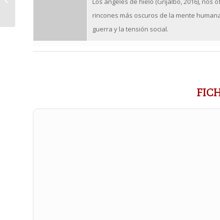
Los ángeles de hielo
(Grijalbo, 2016), nos 
rincones más oscuros de la mente humana,
guerra y la tensión social.
FIC