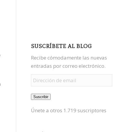
facebook
youtube
mastodon
SUSCRÍBETE AL BLOG
e
Recibe cómodamente las nuevas
entradas por correo electrónico.
Dirección
a
de
email
Suscribir
Únete a otros 1.719 suscriptores