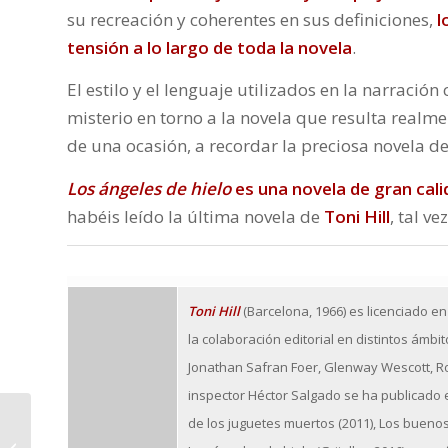
su recreación y coherentes en sus definiciones,
l
tensión a lo largo de toda la novela
.
El estilo y el lenguaje utilizados en la narraci
misterio en torno a la novela que resulta realm
de una ocasión, a recordar la preciosa novela d
Los ángeles de hielo
es una novela de gran cali
habéis leído la última novela de
Toni Hill
, tal v
Toni Hill
(Barcelona, 1966) es licenciado en
la colaboración editorial en distintos ámbi
Jonathan Safran Foer, Glenway Wescott, Ros
inspector Héctor Salgado se ha publicado e
de los juguetes muertos
(2011),
Los buenos
El ataque Marshall