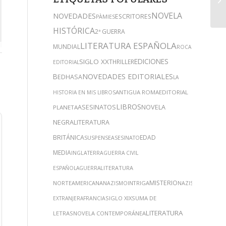
NOVELA
NOVEDADES
ESCRITORES
PÀMIES
HISTÓRICA
2ª GUERRA
LITERATURA ESPAÑOLA
MUNDIAL
ROCA
EDICIONES
SIGLO XX
THRILLER
EDITORIAL
B
NOVEDADES EDITORIALES
EDHASA
LA
ANTIGUA ROMA
EDITORIAL
HISTORIA EN MIS LIBROS
LIBROS
ASESINATOS
NOVELA
PLANETA
NEGRA
LITERATURA
BRITÁNICA
EDAD
SUSPENSE
ASESINATO
MEDIA
INGLATERRA
GUERRA CIVIL
LITERATURA
ESPAÑOLA
GUERRA
MISTERIO
NORTEAMERICANA
INTRIGA
NAZISMO
NAZIS
NARRATIVA
SIGLO XIX
SUMA DE
EXTRANJERA
FRANCIA
LITERATURA
LETRAS
NOVELA CONTEMPORÁNEA