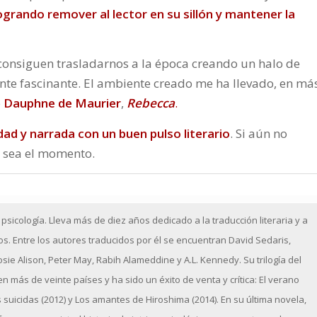
ogrando remover al lector en su sillón y mantener la
ón consiguen trasladarnos a la época creando un halo de
ente fascinante. El ambiente creado me ha llevado, en má
e
Dauphne de Maurier
,
Rebecca
.
dad y narrada con un buen pulso literario
. Si aún no
ez sea el momento.
 psicología. Lleva más de diez años dedicado a la traducción literaria y a
tos. Entre los autores traducidos por él se encuentran David Sedaris,
ie Alison, Peter May, Rabih Alameddine y A.L. Kennedy. Su trilogía del
n más de veinte países y ha sido un éxito de venta y crítica:
El verano
 suicidas
(2012) y
Los amantes de Hiroshima
(2014). En su última novela,