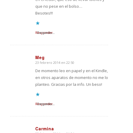
que no pese en el bolso…
Besotes!!!
Responder
Cargando...
Meg
23 febrero 2014 en 22:50
Dice:
De momento leo en papel y en el Kindle,
en otros aparatos de momento no me lo
planteo. Gracias por la info. Un beso!
Responder
Cargando...
Carmina