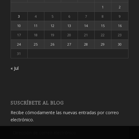
1
2
3
4
5
6
7
8
9
10
11
12
13
14
15
16
17
18
19
20
21
22
23
24
25
26
27
28
29
30
31
« Jul
SUSCRÍBETE AL BLOG
Recibe cómodamente las nuevas entradas por correo
electrónico.
Dirección
de