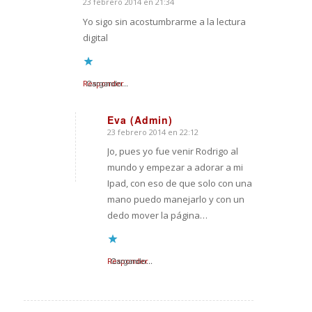
23 febrero 2014 en 21:34
Dice:
Yo sigo sin acostumbrarme a la lectura
digital
Responder
Cargando...
Eva (Admin)
23 febrero 2014 en 22:12
Dice:
Jo, pues yo fue venir Rodrigo al
mundo y empezar a adorar a mi
Ipad, con eso de que solo con una
mano puedo manejarlo y con un
dedo mover la página…
Responder
Cargando...