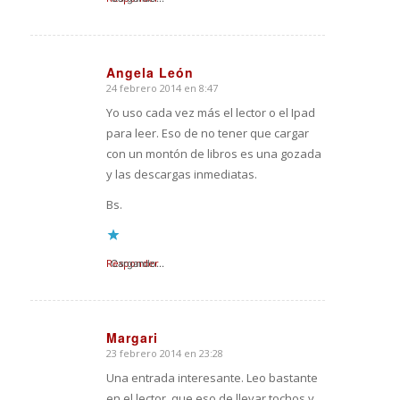
Angela León
24 febrero 2014 en 8:47
Dice:
Yo uso cada vez más el lector o el Ipad
para leer. Eso de no tener que cargar
con un montón de libros es una gozada
y las descargas inmediatas.
Bs.
Responder
Cargando...
Margari
23 febrero 2014 en 23:28
Dice:
Una entrada interesante. Leo bastante
en el lector, que eso de llevar tochos y