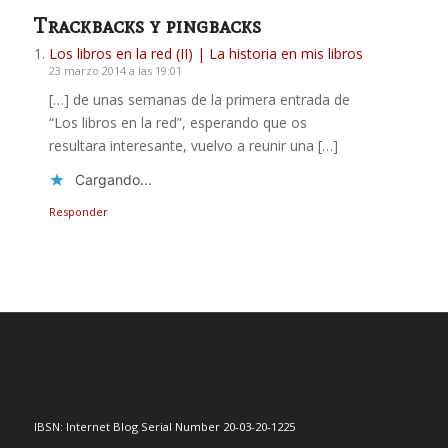
Trackbacks y pingbacks
Los libros en la red (II) | La historia en mis libros
23 marzo 2014 a las 19:01
[…] de unas semanas de la primera entrada de
“Los libros en la red”, esperando que os
resultara interesante, vuelvo a reunir una […]
Cargando...
Responder
IBSN: Internet Blog Serial Number 20-03-20-1225