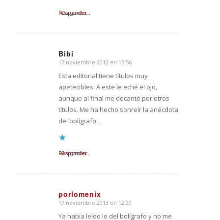
Responder
Cargando...
Bibi
17 noviembre 2013 en 15:56
Dice:
Esta editorial tiene títulos muy
apetecibles. A este le eché el ojo,
aunque al final me decanté por otros
títulos. Me ha hecho sonreír la anécdota
del bolígrafo…
Responder
Cargando...
porlomenix
17 noviembre 2013 en 12:00
Dice:
Ya había leído lo del bolígrafo y no me