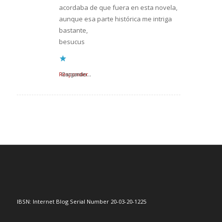
acordaba de que fuera en esta novela,
aunque esa parte histórica me intriga
bastante,
besucus
Responder
Cargando...
IBSN: Internet Blog Serial Number 20-03-20-1225