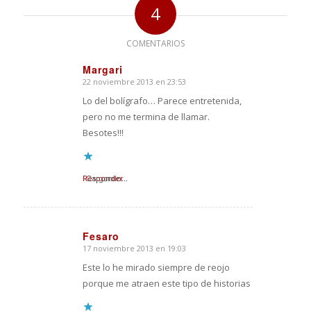
4
COMENTARIOS
Margari
22 noviembre 2013 en 23:53
Dice:
Lo del bolígrafo… Parece entretenida,
pero no me termina de llamar.
Besotes!!!
Responder
Cargando...
Fesaro
17 noviembre 2013 en 19:03
Dice:
Este lo he mirado siempre de reojo
porque me atraen este tipo de historias