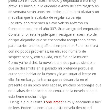
pelea con el novio asesinándolo y dejándola a ella muy
grave. Lo único que le quedará a Abby de este trágico fin
de semana serán unos recuerdos que querrá olvidar y un
medallón que le acababa de regalar su pareja.
Por otro lado tenemos a Gayo Valerio Máximo en
Constantinopla, en el año 337. Gran amigo del emperador
Constantino, éste le pide que investigue el asesinato del
obispo Alejandro que se encontraba recopilando datos
para escribir una biografía del emperador. Se encontrará
con no pocos problemas, un elevado número de
sospechosos y, con su vida, en el filo de la muerte.
Como ya he dicho, la novela tiene dos partes siendo la
que se desarrolla en el pasado mi preferida porque el
autor sabe hablar de la época y logra situar al lector en
ella. Sin embargo, la trama que se desarrolla en el
presente es un poco más espesa, muchos personajes que
no acabas de conocer ni de centrar en la novela aunque
esta tiene mucha intriga.
El lenguaje que utiliza
TomHarper
es muy adecuado y fácil
de leer. Podemos enmarcar a esta novela dentro del