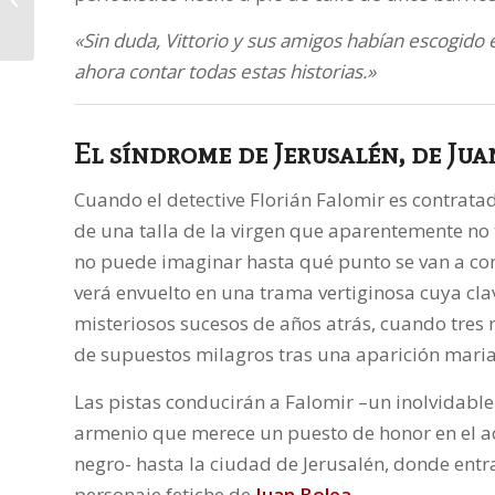
«Sin duda, Vittorio y sus amigos habían escogido
ahora contar todas estas historias.»
El síndrome de Jerusalén
, de Ju
Cuando el detective Florián Falomir es contrata
de una talla de la virgen que aparentemente no 
no puede imaginar hasta qué punto se van a com
verá envuelto en una trama vertiginosa cuya clav
misteriosos sucesos de años atrás, cuando tres 
de supuestos milagros tras una aparición mari
Las pistas conducirán a Falomir –un inolvidable
armenio que merece un puesto de honor en el 
negro- hasta la ciudad de Jerusalén, donde entra
personaje fetiche de
Juan Bolea
.