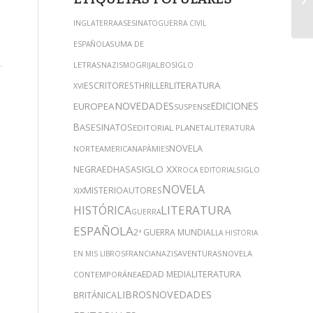
INGLATERRA
ASESINATO
GUERRA CIVIL
SUMA DE
ESPAÑOLA
LETRAS
GRIJALBO
NAZISMO
SIGLO
LITERATURA
ESCRITORES
THRILLER
XVI
NOVEDADES
EDICIONES
EUROPEA
SUSPENSE
B
ASESINATOS
EDITORIAL PLANETA
LITERATURA
NOVELA
NORTEAMERICANA
PÀMIES
NEGRA
SIGLO XX
EDHASA
SIGLO
ROCA EDITORIAL
NOVELA
MISTERIO
AUTORES
XIX
LITERATURA
HISTÓRICA
GUERRA
ESPAÑOLA
2ª GUERRA MUNDIAL
LA HISTORIA
AVENTURAS
NOVELA
EN MIS LIBROS
FRANCIA
NAZIS
EDAD MEDIA
LITERATURA
CONTEMPORÁNEA
LIBROS
NOVEDADES
BRITÁNICA