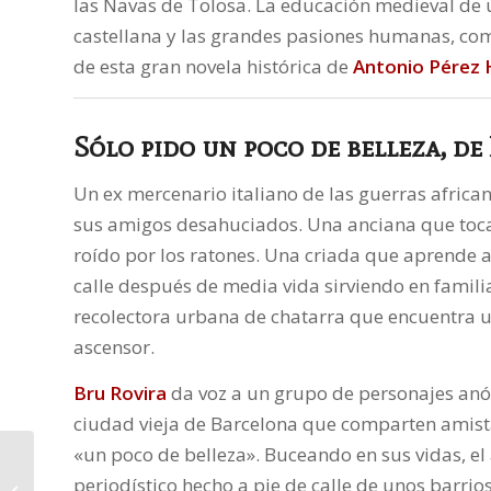
las Navas de Tolosa. La educación medieval de u
castellana y las grandes pasiones humanas, com
de esta gran novela histórica de
Antonio Pérez
Sólo pido un poco de belleza
, de
Un ex mercenario italiano de las guerras africa
sus amigos desahuciados. Una anciana que toc
roído por los ratones. Una criada que aprende a
calle después de media vida sirviendo en familia
recolectora urbana de chatarra que encuentra u
ascensor.
Bru Rovira
da voz a un grupo de personajes an
ciudad vieja de Barcelona que comparten amista
«un poco de belleza». Buceando en sus vidas, el 
periodístico hecho a pie de calle de unos barrio
Golpes de gracia