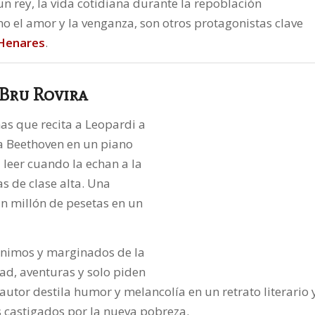
n rey, la vida cotidiana durante la repoblación
o el amor y la venganza, son otros protagonistas clave
 Henares
.
 Bru Rovira
nas que recita a Leopardi a
a Beethoven en un piano
 leer cuando la echan a la
s de clase alta. Una
n millón de pesetas en un
ónimos y marginados de la
d, aventuras y solo piden
autor destila humor y melancolía en un retrato literario 
s castigados por la nueva pobreza.