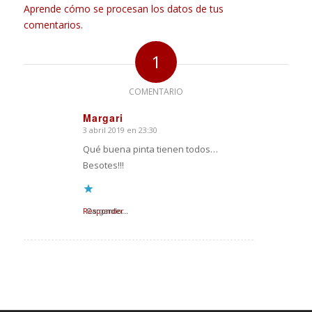
Aprende cómo se procesan los datos de tus
comentarios.
1
COMENTARIO
Margari
3 abril 2019 en 23:30
Dice:
Qué buena pinta tienen todos…
Besotes!!!
Responder
Cargando...