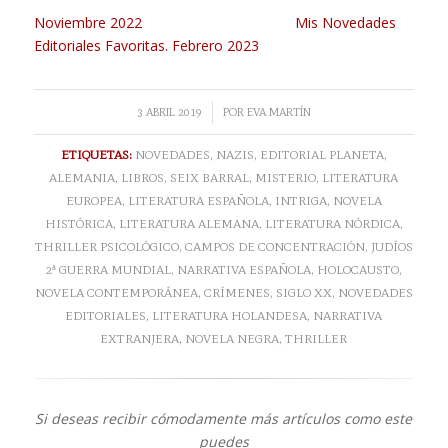
Noviembre 2022
Mis Novedades
Editoriales Favoritas. Febrero 2023
/
3 ABRIL 2019
POR
EVA MARTÍN
ETIQUETAS:
NOVEDADES
,
NAZIS
,
EDITORIAL PLANETA
,
ALEMANIA
,
LIBROS
,
SEIX BARRAL
,
MISTERIO
,
LITERATURA
EUROPEA
,
LITERATURA ESPAÑOLA
,
INTRIGA
,
NOVELA
HISTÓRICA
,
LITERATURA ALEMANA
,
LITERATURA NÓRDICA
,
THRILLER PSICOLÓGICO
,
CAMPOS DE CONCENTRACIÓN
,
JUDÍOS
2ª GUERRA MUNDIAL
,
NARRATIVA ESPAÑOLA
,
HOLOCAUSTO
,
NOVELA CONTEMPORÁNEA
,
CRÍMENES
,
SIGLO XX
,
NOVEDADES
EDITORIALES
,
LITERATURA HOLANDESA
,
NARRATIVA
EXTRANJERA
,
NOVELA NEGRA
,
THRILLER
Si deseas recibir cómodamente más artículos como este
puedes