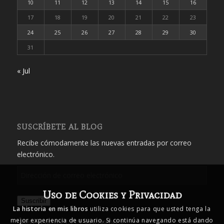
10
11
12
13
14
15
16
17
18
19
20
21
22
23
24
25
26
27
28
29
30
31
« Jul
SUSCRÍBETE AL BLOG
Recibe cómodamente las nuevas entradas por correo
electrónico.
Dirección
de
Uso de Cookies y Privacidad
correo
Suscribir
electrónico
La historia en mis libros
utiliza cookies para que usted tenga la
mejor experiencia de usuario. Si continúa navegando está dando
Únete a otros 1.719 suscriptores