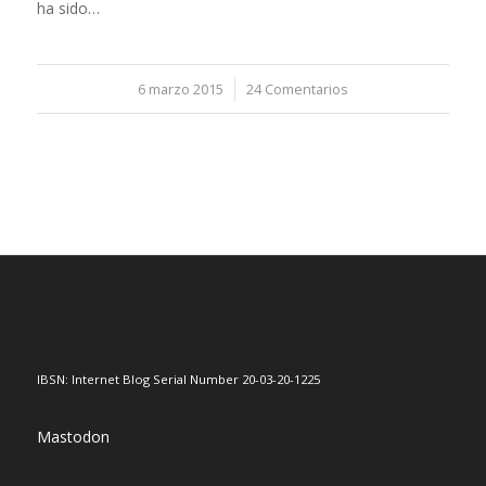
ha sido…
6 marzo 2015
/
24 Comentarios
IBSN: Internet Blog Serial Number 20-03-20-1225
Mastodon