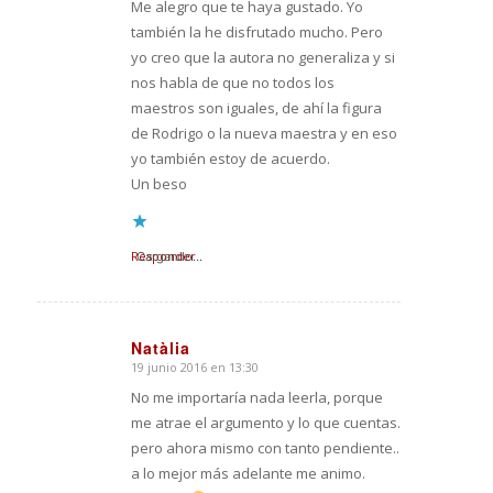
Me alegro que te haya gustado. Yo
también la he disfrutado mucho. Pero
yo creo que la autora no generaliza y si
nos habla de que no todos los
maestros son iguales, de ahí la figura
de Rodrigo o la nueva maestra y en eso
yo también estoy de acuerdo.
Un beso
Responder
Cargando...
Natàlia
19 junio 2016 en 13:30
Dice:
No me importaría nada leerla, porque
me atrae el argumento y lo que cuentas.
pero ahora mismo con tanto pendiente..
a lo mejor más adelante me animo.