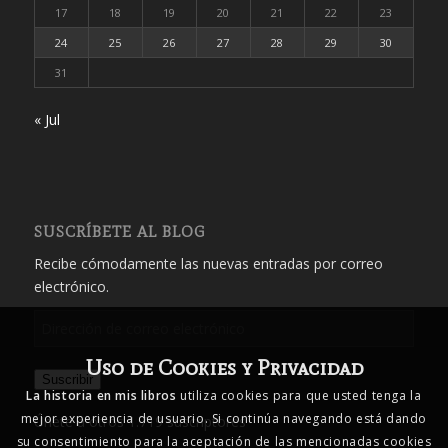
17
18
19
20
21
22
23
24
25
26
27
28
29
30
31
« Jul
SUSCRÍBETE AL BLOG
Recibe cómodamente las nuevas entradas por correo
electrónico.
Dirección
de
Uso de Cookies y Privacidad
correo
Suscribir
electrónico
La historia en mis libros
utiliza cookies para que usted tenga la
mejor experiencia de usuario. Si continúa navegando está dando
Únete a otros 1.719 suscriptores
su consentimiento para la aceptación de las mencionadas cookies