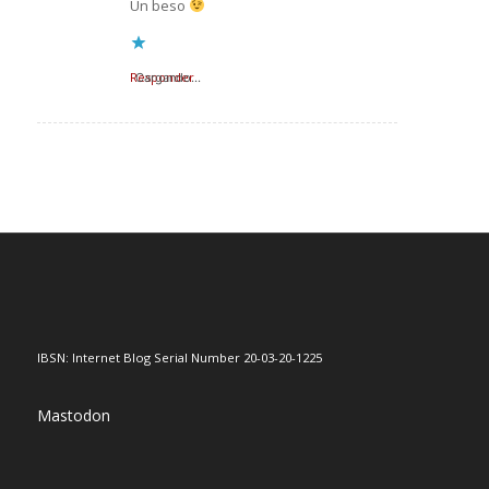
Un beso
Responder
Cargando...
IBSN: Internet Blog Serial Number 20-03-20-1225
Mastodon