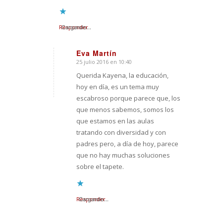
Responder
Cargando...
Eva Martín
25 julio 2016 en 10:40
Dice:
Querida Kayena, la educación,
hoy en día, es un tema muy
escabroso porque parece que, los
que menos sabemos, somos los
que estamos en las aulas
tratando con diversidad y con
padres pero, a día de hoy, parece
que no hay muchas soluciones
sobre el tapete.
Responder
Cargando...