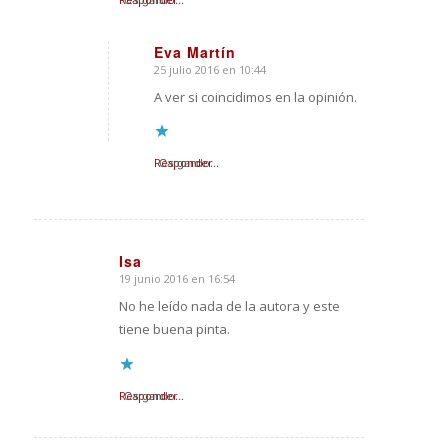
Cargando...
Eva Martín
25 julio 2016 en 10:44
Dice:
A ver si coincidimos en la opinión.
Responder
Cargando...
Isa
19 junio 2016 en 16:54
Dice:
No he leído nada de la autora y este
tiene buena pinta.
Responder
Cargando...