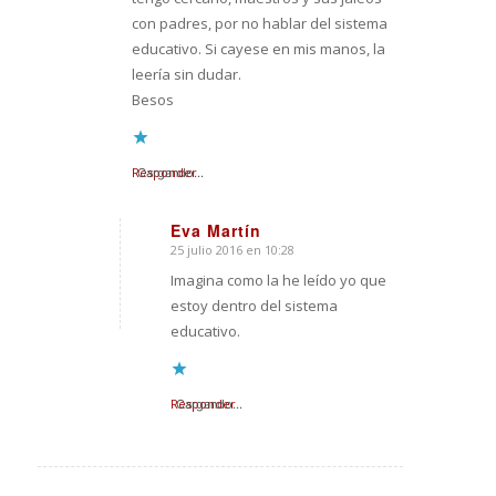
con padres, por no hablar del sistema
educativo. Si cayese en mis manos, la
leería sin dudar.
Besos
Responder
Cargando...
Eva Martín
25 julio 2016 en 10:28
Dice:
Imagina como la he leído yo que
estoy dentro del sistema
educativo.
Responder
Cargando...