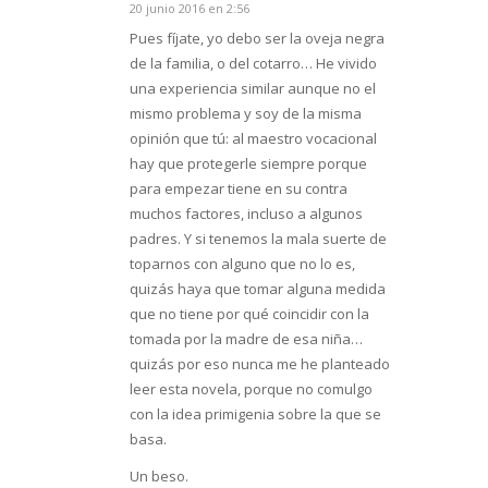
20 junio 2016 en 2:56
Dice:
Pues fíjate, yo debo ser la oveja negra
de la familia, o del cotarro… He vivido
una experiencia similar aunque no el
mismo problema y soy de la misma
opinión que tú: al maestro vocacional
hay que protegerle siempre porque
para empezar tiene en su contra
muchos factores, incluso a algunos
padres. Y si tenemos la mala suerte de
toparnos con alguno que no lo es,
quizás haya que tomar alguna medida
que no tiene por qué coincidir con la
tomada por la madre de esa niña…
quizás por eso nunca me he planteado
leer esta novela, porque no comulgo
con la idea primigenia sobre la que se
basa.
Un beso.