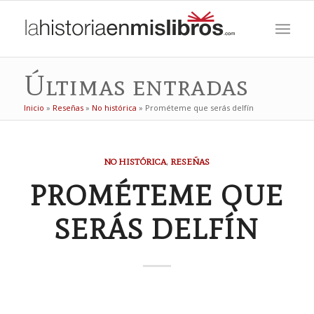
Últimas entradas
Inicio
»
Reseñas
»
No histórica
»
Prométeme que serás delfín
NO HISTÓRICA
,
RESEÑAS
PROMÉTEME QUE
SERÁS DELFÍN