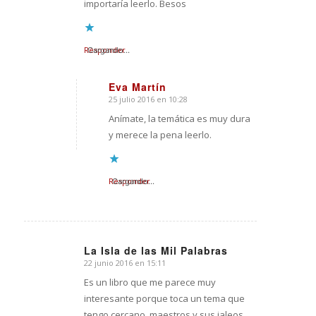
importaría leerlo. Besos
Responder
Cargando...
Eva Martín
25 julio 2016 en 10:28
Dice:
Anímate, la temática es muy dura
y merece la pena leerlo.
Responder
Cargando...
La Isla de las Mil Palabras
22 junio 2016 en 15:11
Dice:
Es un libro que me parece muy
interesante porque toca un tema que
tengo cercano, maestros y sus jaleos