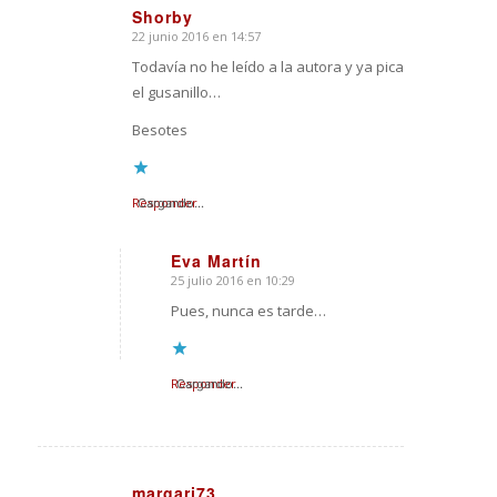
Shorby
22 junio 2016 en 14:57
Dice:
Todavía no he leído a la autora y ya pica
el gusanillo…
Besotes
Responder
Cargando...
Eva Martín
25 julio 2016 en 10:29
Dice:
Pues, nunca es tarde…
Responder
Cargando...
margari73