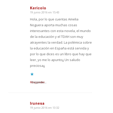
Kericolo
19 junio 2016 en 15:43
Dice:
Hola, por lo que cuentas Amelia
Noguera aporta muchas cosas
interesantes con esta novela, el mundo
de la educación y el TDAH son muy
atrayentes la verdad. La polémica sobre
la educación en España está servida y
por lo que dices es un libro que hay que
leer, yo me lo apunto¡¡ Un saludo
preciosa¡¡
Responder
Cargando...
Irunesa
19 junio 2016 en 13:32
Dice: