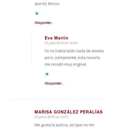
que leí. Besos.
Responder
Cargando...
Eva Martín
25 julio 2016 en 10:04
Dice:
Yo no había leído nada de Amelia
pero, ciertamente, esta noverla
me resultó muy original.
Responder
Cargando...
MARISA GONZÁLEZ PERALÍAS
25 junio 2016 en 12:01
Dice:
Me gusta la autora, así que no me