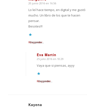
20 junio 2016 en 16:56
Dice:
Lo leí hace tiempo, en digital y me gustó
mucho. Un libro de los que te hacen
pensar.
Besotes!!!
Responder
Cargando...
Eva Martín
25 julio 2016 en 10:29
Dice:
Vaya que si piensas, ayyy
Responder
Cargando...
Kayena