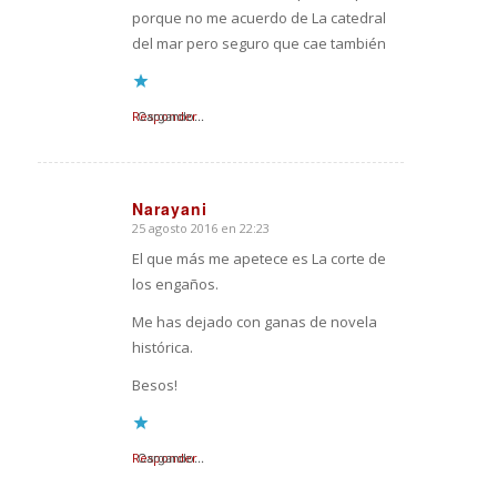
porque no me acuerdo de La catedral
del mar pero seguro que cae también
Responder
Cargando...
Narayani
25 agosto 2016 en 22:23
Dice:
El que más me apetece es La corte de
los engaños.
Me has dejado con ganas de novela
histórica.
Besos!
Responder
Cargando...