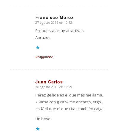
Francisco Moroz
27 agosto 2016 en 10:52
Dice:
Propuestas muy atractivas
Abrazos.
Responder
Cargando...
Juan Carlos
26 agosto 2016 en 17:29
Dice:
Pérez gellida es el que más me llama.
«Sarna con gusto» me encantó, ergo…
es fácil que el que citas también caiga.
Un beso