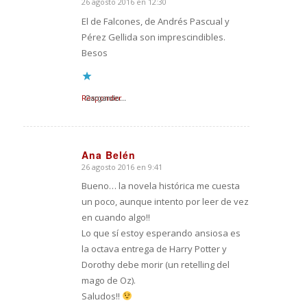
26 agosto 2016 en 12:30
Dice:
El de Falcones, de Andrés Pascual y
Pérez Gellida son imprescindibles.
Besos
Responder
Cargando...
Ana Belén
26 agosto 2016 en 9:41
Dice:
Bueno… la novela histórica me cuesta
un poco, aunque intento por leer de vez
en cuando algo!!
Lo que sí estoy esperando ansiosa es
la octava entrega de Harry Potter y
Dorothy debe morir (un retelling del
mago de Oz).
Saludos!!