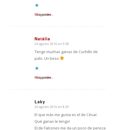
Responder
Cargando...
Natàlia
26 agosto 2016 en 9:38
Dice:
Tengo muchas ganas de Cuchillo de
palo. Un beso
Responder
Cargando...
Laky
26 agosto 2016 en 8:29
Dice:
El que más me gusta es el de César.
Qué ganas le tengo!
El.de Falcones me da un poco de pereza