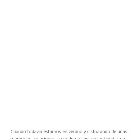
Cuando todavía estamos en verano y disfrutando de unas
merecidas vacaciones, ya podemos ver en las tiendas de