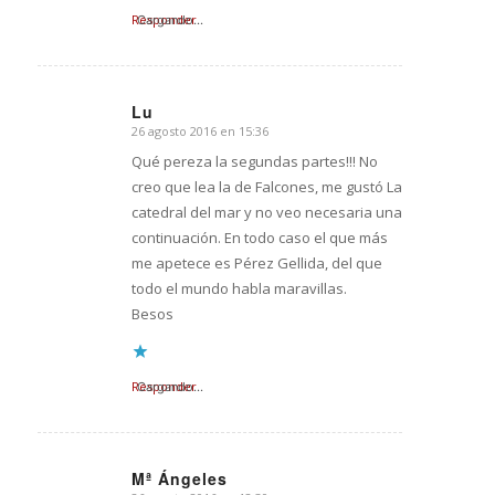
Responder
Cargando...
Lu
26 agosto 2016 en 15:36
Dice:
Qué pereza la segundas partes!!! No
creo que lea la de Falcones, me gustó La
catedral del mar y no veo necesaria una
continuación. En todo caso el que más
me apetece es Pérez Gellida, del que
todo el mundo habla maravillas.
Besos
Responder
Cargando...
Mª Ángeles