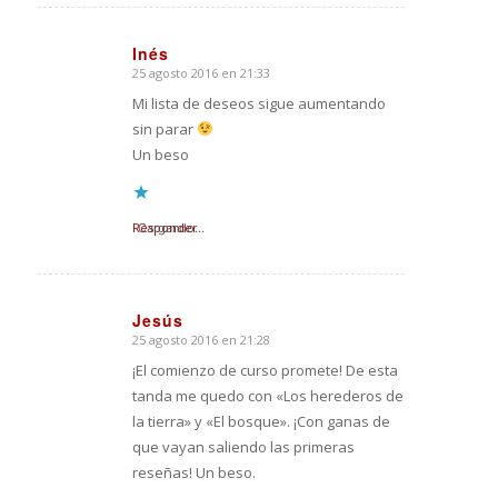
Inés
25 agosto 2016 en 21:33
Dice:
Mi lista de deseos sigue aumentando
sin parar
Un beso
Responder
Cargando...
Jesús
25 agosto 2016 en 21:28
Dice:
¡El comienzo de curso promete! De esta
tanda me quedo con «Los herederos de
la tierra» y «El bosque». ¡Con ganas de
que vayan saliendo las primeras
reseñas! Un beso.