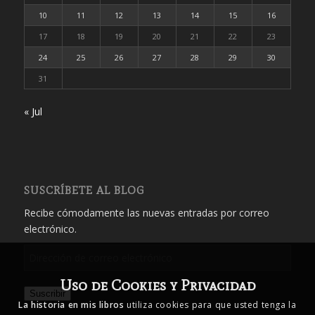
10
11
12
13
14
15
16
17
18
19
20
21
22
23
24
25
26
27
28
29
30
31
« Jul
SUSCRÍBETE AL BLOG
Recibe cómodamente las nuevas entradas por correo
electrónico.
Dirección
de
Uso de Cookies y Privacidad
correo
Suscribir
electrónico
La historia en mis libros
utiliza cookies para que usted tenga la