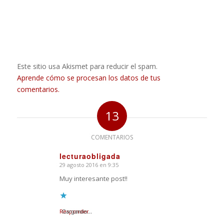
Este sitio usa Akismet para reducir el spam.
Aprende cómo se procesan los datos de tus
comentarios.
13
COMENTARIOS
lecturaobligada
29 agosto 2016 en 9:35
Dice:
Muy interesante post!!
Responder
Cargando...