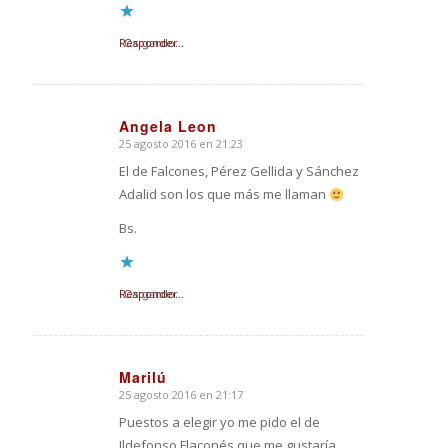
Responder
Cargando...
Angela Leon
25 agosto 2016 en 21:23
Dice:
El de Falcones, Pérez Gellida y Sánchez
Adalid son los que más me llaman
Bs.
Responder
Cargando...
Marilú
25 agosto 2016 en 21:17
Dice:
Puestos a elegir yo me pido el de
Ildefonso Flaconés que me gustaría