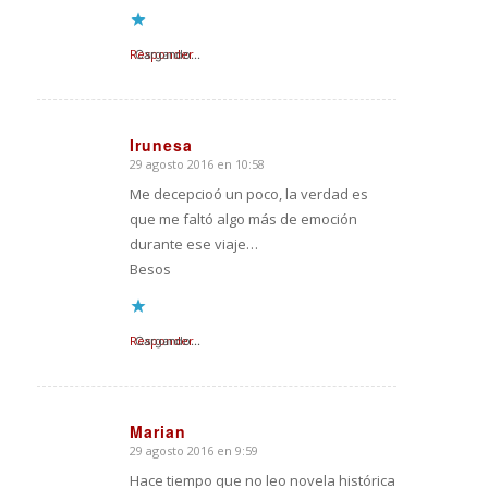
Responder
Cargando...
Irunesa
29 agosto 2016 en 10:58
Dice:
Me decepcioó un poco, la verdad es
que me faltó algo más de emoción
durante ese viaje…
Besos
Responder
Cargando...
Marian
29 agosto 2016 en 9:59
Dice:
Hace tiempo que no leo novela histórica