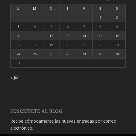
L
M
X
J
V
S
D
1
2
3
4
5
6
7
8
9
10
11
12
13
14
15
16
17
18
19
20
21
22
23
24
25
26
27
28
29
30
31
« Jul
SUSCRÍBETE AL BLOG
Recibe cómodamente las nuevas entradas por correo
electrónico.