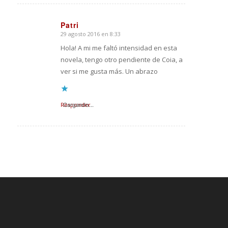
Patri
29 agosto 2016 en 8:33
Dice:
Hola! A mi me faltó intensidad en esta
novela, tengo otro pendiente de Coia, a
ver si me gusta más. Un abrazo
Responder
Cargando...