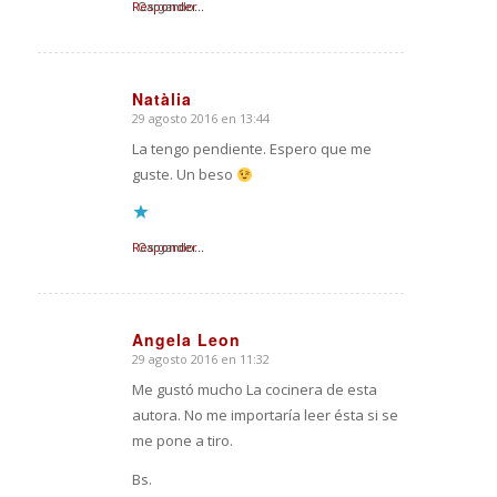
Responder
Cargando...
Natàlia
29 agosto 2016 en 13:44
Dice:
La tengo pendiente. Espero que me
guste. Un beso
Responder
Cargando...
Angela Leon
29 agosto 2016 en 11:32
Dice:
Me gustó mucho La cocinera de esta
autora. No me importaría leer ésta si se
me pone a tiro.
Bs.