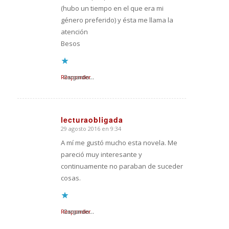
(hubo un tiempo en el que era mi
género preferido) y ésta me llama la
atención
Besos
Responder
Cargando...
lecturaobligada
29 agosto 2016 en 9:34
Dice:
A mí me gustó mucho esta novela. Me
pareció muy interesante y
continuamente no paraban de suceder
cosas.
Responder
Cargando...