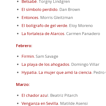
Betsabé
. Torgny Lindgren
El símbolo perdido
. Dan Brown
Entonces
. Morris Gleitzman
El bolígrafo de gel verde
. Eloy Moreno
La fortaleza de Alarcos
. Carmen Panadero
Febrero:
Firmin.
Sam Savage
La playa de los ahogados
. Domingo Villar
Hypatia. La mujer que amó la ciencia
. Pedro
Marzo:
El chador azu
l. Beatriz Pitarch
Venganza en Sevilla
. Matilde Asensi