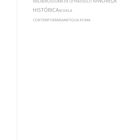
NOVELA
LIBROS
XIX
SUMA DE LETRAS
SIGLO XVI
HISTÓRICA
NOVELA
CONTEMPORÁNEA
ANTIGUA ROMA