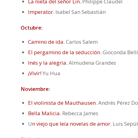
La nieta del señor Lin.
Philippe Claudel
Imperator.
Isabel San Sebastián
Octubre:
Camino de ida.
Carlos Salem
El pergamino de la seducción.
Gioconda Belli
Inés y la alegría.
Almudena Grandes
¡Vivir!
Yu Hua
Noviembre:
El violinista de Mauthausen
. Andrés Pérez 
Bella Malicia.
Rebecca James
U
n viejo que leía novelas de amor.
Luis Sepú