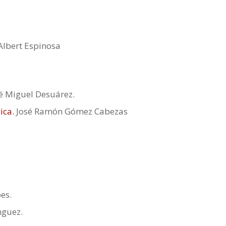
lbert Espinosa
é Miguel Desuárez.
ica.
José Ramón Gómez Cabezas
es.
nguez.