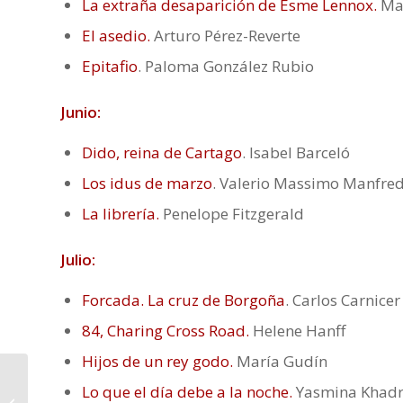
La extraña desaparición de Esme Lennox.
Mag
El asedio.
Arturo Pérez-Reverte
Epitafio
. Paloma González Rubio
Junio:
Dido, reina de Cartago
. Isabel Barceló
Los idus de marzo
. Valerio Massimo Manfred
La librería.
Penelope Fitzgerald
Julio:
Forcada. La cruz de Borgoña
. Carlos Carnicer
84, Charing Cross Road.
Helene Hanff
Hijos de un rey godo.
María Gudín
Lo que el día debe a la noche.
Yasmina Khad
Premio-meme «Literatura