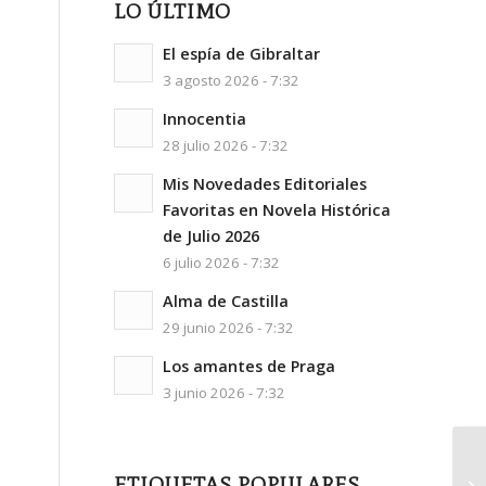
LO ÚLTIMO
El espía de Gibraltar
3 agosto 2026 - 7:32
Innocentia
28 julio 2026 - 7:32
Mis Novedades Editoriales
Favoritas en Novela Histórica
de Julio 2026
6 julio 2026 - 7:32
Alma de Castilla
29 junio 2026 - 7:32
Los amantes de Praga
3 junio 2026 - 7:32
ETIQUETAS POPULARES
¡¡¡