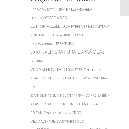
NOVELA
THRILLER
NARRATIVA EXTRANJERA
NOVEDADES
NEGRA
EDITORIALES
EDHASA
INTRIGA
GRIJALBO
LITERATURA
NORTEAMERICANA
LA HISTORIA EN MIS
LITERATURA
LIBROS
GUERRA
LITERATURA ESPAÑOLA
EUROPEA
2ª
GUERRA
NOVEDADES
MUNDIAL
MISTERIO
EDITORIAL
EDICIONES B
AUTORES
PLANETA
PÀMIES
GUERRA
CIVIL
SIGLO
ESPAÑOLA
NAZISMO
INGLATERRA
FRANCIA
NAZIS
ASESINATO
XX
ASESINATOS
ESCRITORES
LITERATURA
BRITÁNICA
EDAD
ROCA EDITORIAL
MEDIA
AVENTURAS
SUSPENSE
SIGLO