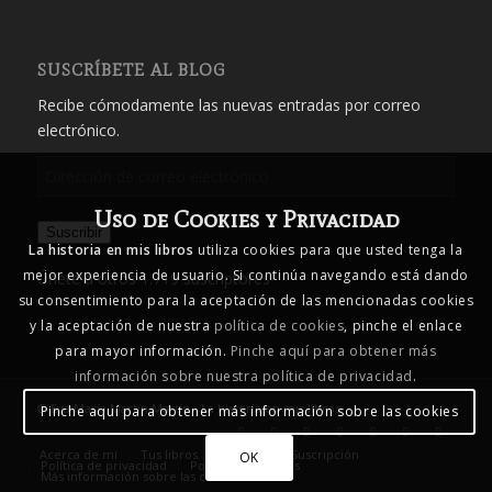
SUSCRÍBETE AL BLOG
Recibe cómodamente las nuevas entradas por correo
electrónico.
Dirección
de
Uso de Cookies y Privacidad
correo
Suscribir
electrónico
La historia en mis libros
utiliza cookies para que usted tenga la
mejor experiencia de usuario. Si continúa navegando está dando
Únete a otros 1.719 suscriptores
su consentimiento para la aceptación de las mencionadas cookies
y la aceptación de nuestra
política de cookies
, pinche el enlace
para mayor información.
Pinche aquí para obtener más
información sobre nuestra política de privacidad
.
© Eva María Martín Martín - La historia en mis libros
Pinche aquí para obtener más información sobre las cookies
Acerca de mí
Tus libros… mis libros
Suscripción
OK
Política de privacidad
Política de cookies
Más información sobre las cookies