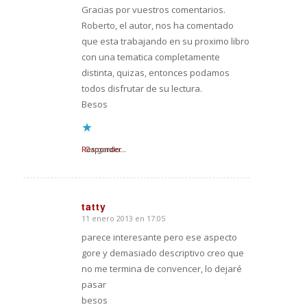
Gracias por vuestros comentarios.
Roberto, el autor, nos ha comentado
que esta trabajando en su proximo libro
con una tematica completamente
distinta, quizas, entonces podamos
todos disfrutar de su lectura.
Besos
Responder
Cargando...
tatty
11 enero 2013 en 17:05
Dice:
parece interesante pero ese aspecto
gore y demasiado descriptivo creo que
no me termina de convencer, lo dejaré
pasar
besos