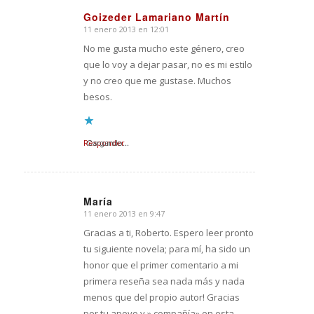
Goizeder Lamariano Martín
11 enero 2013 en 12:01
Dice:
No me gusta mucho este género, creo
que lo voy a dejar pasar, no es mi estilo
y no creo que me gustase. Muchos
besos.
Responder
Cargando...
María
11 enero 2013 en 9:47
Dice:
Gracias a ti, Roberto. Espero leer pronto
tu siguiente novela; para mí, ha sido un
honor que el primer comentario a mi
primera reseña sea nada más y nada
menos que del propio autor! Gracias
por tu apoyo y » compañía» en esta