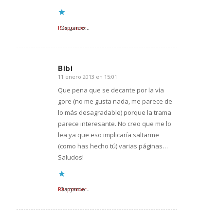
Responder
Cargando...
Bibi
11 enero 2013 en 15:01
Dice:
Que pena que se decante por la vía
gore (no me gusta nada, me parece de
lo más desagradable) porque la trama
parece interesante. No creo que me lo
lea ya que eso implicaría saltarme
(como has hecho tú) varias páginas…
Saludos!
Responder
Cargando...