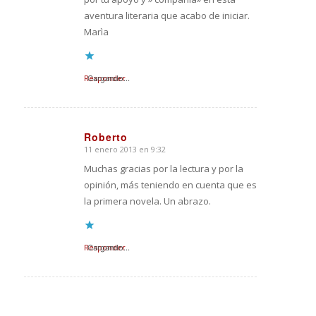
aventura literaria que acabo de iniciar.
Marìa
Responder
Cargando...
Roberto
11 enero 2013 en 9:32
Dice:
Muchas gracias por la lectura y por la
opinión, más teniendo en cuenta que es
la primera novela. Un abrazo.
Responder
Cargando...