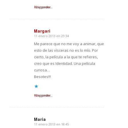
Responder
Cargando...
Margari
11 enero 2013 en 23:34
Dice:
Me parece que no me voy a animar, que
esto de las vísceras no es lo mío. Por
cierto, la película a la que te refieres,
creo que es Identidad. Una película
curiosa…
Besotes!!!
Responder
Cargando...
Maria
11 enero 2013 en 18:45
Dice: