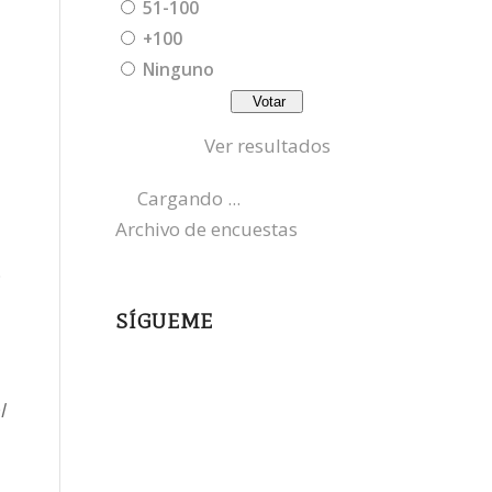
51-100
+100
Ninguno
Ver resultados
Cargando ...
Archivo de encuestas
.
SÍGUEME
instagram
x
l
bluesky
threads