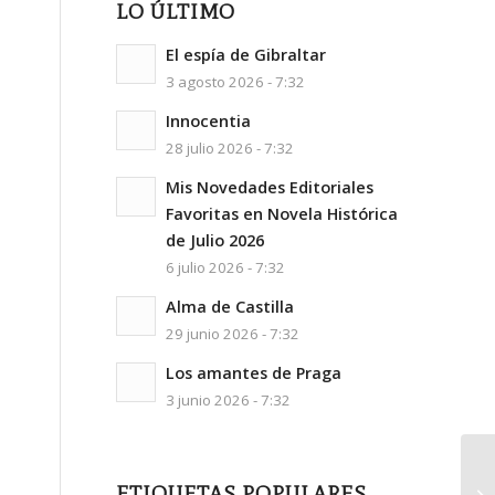
LO ÚLTIMO
El espía de Gibraltar
3 agosto 2026 - 7:32
Innocentia
28 julio 2026 - 7:32
Mis Novedades Editoriales
Favoritas en Novela Histórica
de Julio 2026
6 julio 2026 - 7:32
Alma de Castilla
29 junio 2026 - 7:32
Los amantes de Praga
3 junio 2026 - 7:32
Lo
ETIQUETAS POPULARES