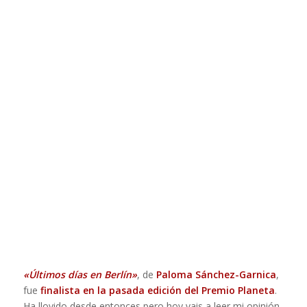
«Últimos días en Berlín»
, de
Paloma Sánchez-Garnica
,
fue
finalista en la pasada edición del Premio Planeta
.
Ha llovido desde entonces pero hoy vais a leer mi opinión.