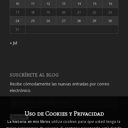
10
11
12
13
14
15
16
17
18
19
20
21
22
23
24
25
26
27
28
29
30
31
« Jul
SUSCRÍBETE AL BLOG
Recibe cómodamente las nuevas entradas por correo
electrónico.
Dirección
de
Uso de Cookies y Privacidad
correo
Suscribir
electrónico
La historia en mis libros
utiliza cookies para que usted tenga la