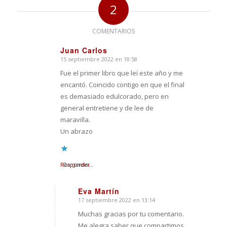
2
COMENTARIOS
Juan Carlos
15 septiembre 2022 en 18:58
Dice:
Fue el primer libro que leí este año y me
encantó. Coincido contigo en que el final
es demasiado edulcorado, pero en
general entretiene y de lee de
maravilla.
Un abrazo
Responder
Cargando...
Eva Martín
17 septiembre 2022 en 13:14
Dice:
Muchas gracias por tu comentario.
Me alegra saber que compartimos