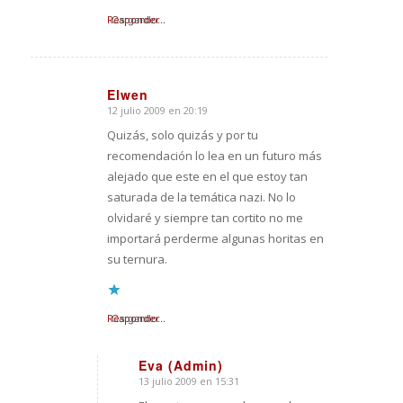
Responder
Cargando...
Elwen
12 julio 2009 en 20:19
Dice:
Quizás, solo quizás y por tu
recomendación lo lea en un futuro más
alejado que este en el que estoy tan
saturada de la temática nazi. No lo
olvidaré y siempre tan cortito no me
importará perderme algunas horitas en
su ternura.
Responder
Cargando...
Eva (Admin)
13 julio 2009 en 15:31
Dice: