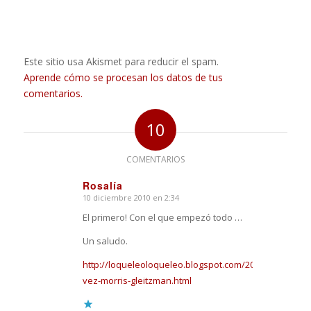
Este sitio usa Akismet para reducir el spam.
Aprende cómo se procesan los datos de tus
comentarios.
10
COMENTARIOS
Rosalía
10 diciembre 2010 en 2:34
Dice:
El primero! Con el que empezó todo …
Un saludo.
http://loqueleoloqueleo.blogspot.com/2008/12/una-
vez-morris-gleitzman.html