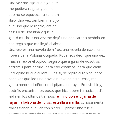
Una vez me dijo que algo que
me pudiera regalar y con lo
que no se equivocaría sería un
libro. Una vez también me dijo
que uno que le regalé, era de
nazis y de una niña y que le
gustó mucho. Una vez me dejó una dedicatoria perdida en
ese regalo que me llegó al alma.
Una vez es una novela de niños, una novela de nazis, una
novela de la Polonia ocupada. Podemos decir que una vez
más se repite el tópico, seguro que alguno de vosotros
entraréis para decirlo, para eso estamos, para que cada
uno opine lo que quiera. Pues si, se repite el tópico, pero
cada vez que leo una novela nueva de este tema, me
gusta menos el niño con el pijama de rayas.En este blog
podréis encontrar los posts que hice sobre temática judía
leída en los últimos tiempos:
el niño con el pijama de
rayas
,
la ladrona de libros
,
estrella amarilla
, curiosamente
todos tienen que ver con niños.
El primer hito fue el
conocido pijama de rayas, (aunque parece ser que este