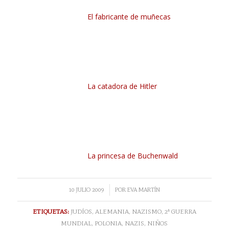
El fabricante de muñecas
La catadora de Hitler
La princesa de Buchenwald
/
10 JULIO 2009
POR
EVA MARTÍN
ETIQUETAS:
JUDÍOS
,
ALEMANIA
,
NAZISMO
,
2ª GUERRA
MUNDIAL
,
POLONIA
,
NAZIS
,
NIÑOS