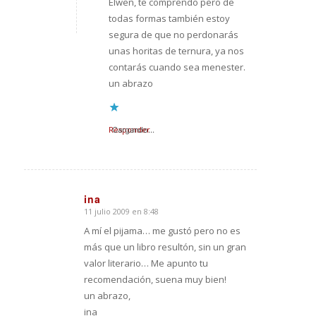
Elwen, te comprendo pero de
todas formas también estoy
segura de que no perdonarás
unas horitas de ternura, ya nos
contarás cuando sea menester.
un abrazo
Responder
Cargando...
ina
11 julio 2009 en 8:48
Dice:
A mí el pijama… me gustó pero no es
más que un libro resultón, sin un gran
valor literario… Me apunto tu
recomendación, suena muy bien!
un abrazo,
ina