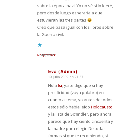
sobre la época nazi. Yo no sé si lo leeré,
pero desde luego esperaría a que
estuvieran las tres partes
Creo que pasa igual con los libros sobre
la Guerra civil.
Responder
Cargando...
Eva (Admin)
10 julio 2009 en 21:57
Dice:
Hola
Isi
, ya te digo que si hay
prolificidad (vaya palabro) en
cuanto al tema, yo antes de todos
estos sólo había leído
Holocausto
y la lista de Schindler, pero ahora
parece que hay ciento cincuenta y
la madre para elegir. De todas
formas si que te recomiendo, si