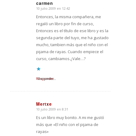
carmen
10 julio 2009 en 12:42
Dice:
Entonces, la misma compañera, me
regaló un libro por fin de curso,
Entonces es el título de ese libro y es la
segunda parte del tuyo, me ha gustado
mucho, tambien más que el niño con el
pijama de rayas. Cuando empiece el
curso, cambiamos.¿Vale…?
Responder
Cargando...
Mertxe
10 julio 2009 en 8:31
Dice:
Es un libro muy bonito. A mi me gustó
más que «El niño con el pijama de
rayas»