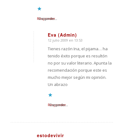
Responder
Cargando...
Eva (Admin)
12 julio 2009 en 13:53
Dice:
Tienes razón Ina, el pijama… ha
tenido éxito porque es resultón
no por su valor literario. Apunta la
recomendación porque este es
mucho mejor según mi opinión.
Un abrazo
Responder
Cargando...
estodevivir