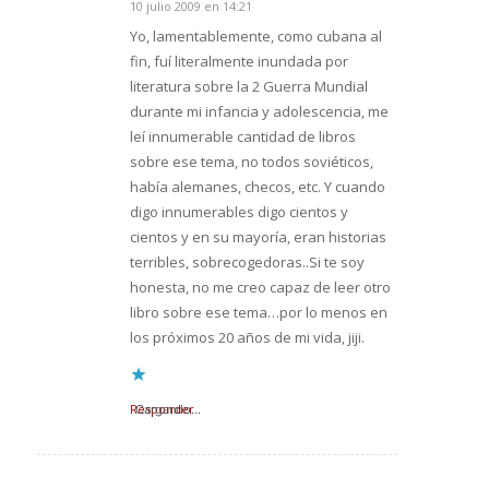
10 julio 2009 en 14:21
Dice:
Yo, lamentablemente, como cubana al
fin, fuí literalmente inundada por
literatura sobre la 2 Guerra Mundial
durante mi infancia y adolescencia, me
leí innumerable cantidad de libros
sobre ese tema, no todos soviéticos,
había alemanes, checos, etc. Y cuando
digo innumerables digo cientos y
cientos y en su mayoría, eran historias
terribles, sobrecogedoras..Si te soy
honesta, no me creo capaz de leer otro
libro sobre ese tema…por lo menos en
los próximos 20 años de mi vida, jiji.
Responder
Cargando...