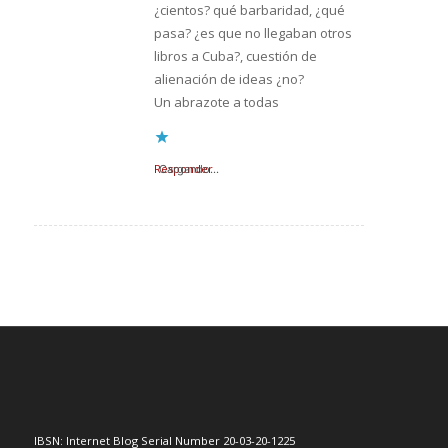
¿cientos? qué barbaridad, ¿qué
pasa? ¿es que no llegaban otros
libros a Cuba?, cuestión de
alienación de ideas ¿no?
Un abrazote a todas
Responder
Cargando...
IBSN: Internet Blog Serial Number 20-03-20-1225