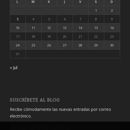
L
M
X
J
V
S
D
1
2
3
4
5
6
7
8
9
10
11
12
13
14
15
16
17
18
19
20
21
22
23
24
25
26
27
28
29
30
31
« Jul
SUSCRÍBETE AL BLOG
Recibe cómodamente las nuevas entradas por correo
electrónico.
Dirección