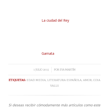
La ciudad del Rey
Garnata
/
1 JULIO 2015
POR
EVA MARTÍN
ETIQUETAS:
EDAD MEDIA
,
LITERATURA ESPAÑOLA
,
AMOR
,
COIA
VALLS
Si deseas recibir cómodamente más artículos como este