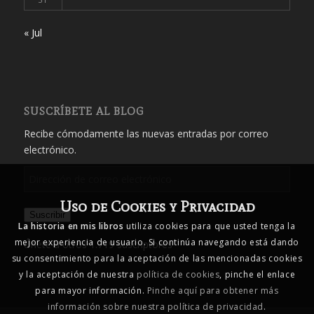
« Jul
SUSCRÍBETE AL BLOG
Recibe cómodamente las nuevas entradas por correo
electrónico.
Dirección
de
Uso de Cookies y Privacidad
correo
Suscribir
electrónico
La historia en mis libros
utiliza cookies para que usted tenga la
mejor experiencia de usuario. Si continúa navegando está dando
Únete a otros 1.719 suscriptores
su consentimiento para la aceptación de las mencionadas cookies
y la aceptación de nuestra
política de cookies
, pinche el enlace
para mayor información.
Pinche aquí para obtener más
información sobre nuestra política de privacidad
.