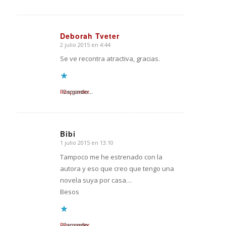
Deborah Tveter
2 julio 2015 en 4:44
Dice:
Se ve recontra atractiva, gracias.
Responder
Cargando...
Bibi
1 julio 2015 en 13:10
Dice:
Tampoco me he estrenado con la
autora y eso que creo que tengo una
novela suya por casa…
Besos
Responder
Cargando...