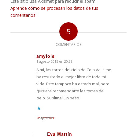
Este sitio usa Akismet para reducir el spam.
Aprende cómo se procesan los datos de tus
comentarios.
5
COMENTARIOS
amylois
1 agosto 2015 en 20:38
Dice:
A mí, las torres del cielo de Coia Valls me
ha resultado el mejor libro de toda mi
vida. Este tampoco ha estado mal, pero
quisiera recomendarte las torres del
cielo. Sublime! Un beso.
Responder
Cargando...
Eva Martín