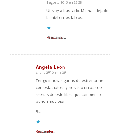
1 agosto 2015 en 22:38
Dice:
Uf, voy a buscarlo. Me has dejado
la miel en los labios.
Responder
Cargando...
Angela León
2 julio 2015 en 9:39
Dice:
Tengo muchas ganas de estrenarme
con esta autora y he visto un par de
rseñas de este libro que también lo
ponen muy bien.
Bs.
Responder
Cargando...