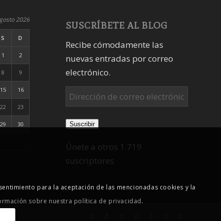
gosto 2026
SUSCRÍBETE AL BLOG
S
D
Recibe cómodamente las
1
2
nuevas entradas por correo
electrónico.
8
9
15
16
Dirección
de
22
23
correo
Suscribir
29
30
electrónico
Únete a otros 1.719
suscriptores
sentimiento para la aceptación de las mencionadas cookies y la
ormación sobre nuestra política de privacidad
.