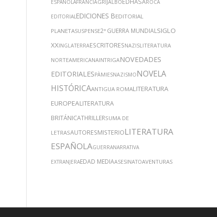
EDHASA
GRIJALBO
ESPAÑOLA
FRANCIA
ROCA
EDICIONES B
EDITORIAL
EDITORIAL
SIGLO
2ª GUERRA MUNDIAL
PLANETA
SUSPENSE
XX
ESCRITORES
LITERATURA
INGLATERRA
NAZIS
NOVEDADES
NORTEAMERICANA
INTRIGA
NOVELA
EDITORIALES
PÀMIES
NAZISMO
HISTÓRICA
LITERATURA
ANTIGUA ROMA
EUROPEA
LITERATURA
BRITÁNICA
THRILLER
SUMA DE
LITERATURA
AUTORES
MISTERIO
LETRAS
ESPAÑOLA
GUERRA
NARRATIVA
EDAD MEDIA
AVENTURAS
EXTRANJERA
ASESINATO