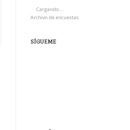
Cargando ...
Archivo de encuestas
SÍGUEME
instagram
x
bluesky
threads
facebook
youtube
mastodon