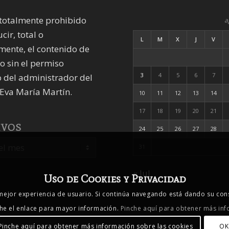
totalmente prohibido
a
cir, total o
L
M
X
J
V
mente, el contenido de
io sin el permiso
3
4
5
6
7
 del administrador del
Eva María Martín.
10
11
12
13
14
17
18
19
20
21
IVOS
24
25
26
27
28
31
« Jul
Uso de Cookies y Privacidad
 mejor experiencia de usuario. Si continúa navegando está dando su con
che el enlace para mayor información.
Pinche aquí para obtener más inf
Pinche aquí para obtener más información sobre las cookies
OK