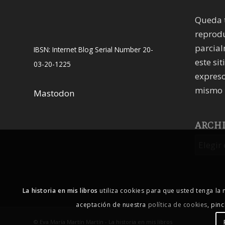
Queda 
reprodu
parcial
IBSN: Internet Blog Serial Number 20-
este sit
03-20-1225
expreso
mismo 
Mastodon
ARCH
La historia en mis libros
utiliza cookies para que usted tenga la
aceptación de nuestra
política de cookies
, pin
© Eva María Martín Martín - La historia en mis libros