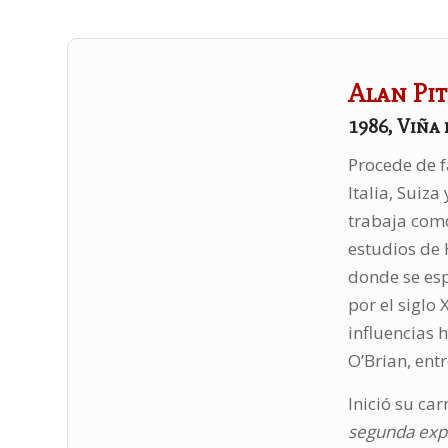
Alan Pi
1986, Viña 
Procede de fa
Italia, Suiza
trabaja como 
estudios de 
donde se esp
por el siglo
influencias 
O’Brian, entr
Inició su ca
segunda exp