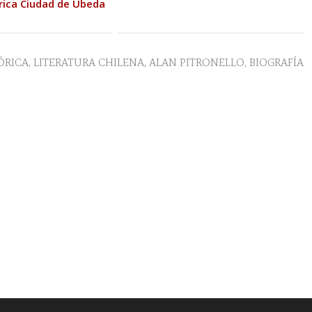
rica Ciudad de Úbeda
ÓRICA
,
LITERATURA CHILENA
,
ALAN PITRONELLO
,
BIOGRAFÍA