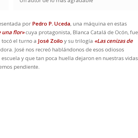
Un autor de lo más agradable
esentada por
Pedro P. Uceda
, una máquina en estas
 una flor
»
cuya protagonista, Blanca Catalá de Ocón, fue
 tocó el turno a
José Zoilo
y su trilogía
«
Las cenizas de
vidora. José nos recreó hablándonos de esos odiosos
escuela y que tan poca huella dejaron en nuestras vidas
emos pendiente.