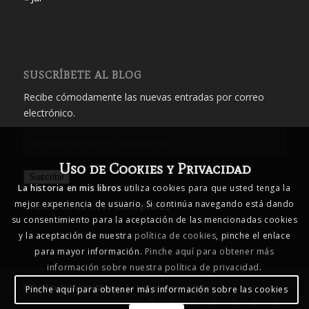
SUSCRÍBETE AL BLOG
Recibe cómodamente las nuevas entradas por correo
electrónico.
Dirección
de
Uso de Cookies y Privacidad
correo
Suscribir
electrónico
La historia en mis libros
utiliza cookies para que usted tenga la
mejor experiencia de usuario. Si continúa navegando está dando
Únete a otros 1.719 suscriptores
su consentimiento para la aceptación de las mencionadas cookies
y la aceptación de nuestra
política de cookies
, pinche el enlace
para mayor información.
Pinche aquí para obtener más
información sobre nuestra política de privacidad
.
© Eva María Martín Martín - La historia en mis libros
Pinche aquí para obtener más información sobre las cookies