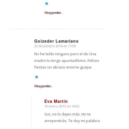
Responder
Cargando...
Goizeder Lamariano
23 diciembre 2014 en 17:09
Dice:
No he leído ninguno pero el de Una
madre lo tengo apuntadísimo. Felices
fiestas un abrazo enorne guapa.
Responder
Cargando...
Eva Martín
10 enero 2015 en 14:02
Dice:
Goi, no lo dejes más. No te
arrepentirás. Te doy mi palabra.