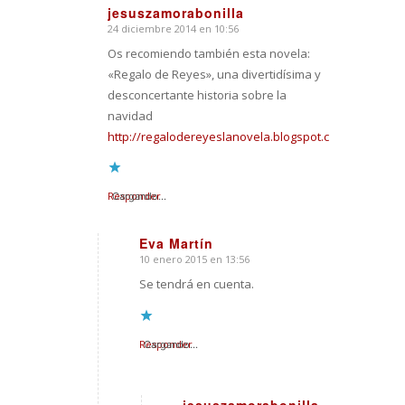
jesuszamorabonilla
24 diciembre 2014 en 10:56
Dice:
Os recomiendo también esta novela:
«Regalo de Reyes», una divertidísima y
desconcertante historia sobre la
navidad
http://regalodereyeslanovela.blogspot.com/
Responder
Cargando...
Eva Martín
10 enero 2015 en 13:56
Dice:
Se tendrá en cuenta.
Responder
Cargando...
jesuszamorabonilla