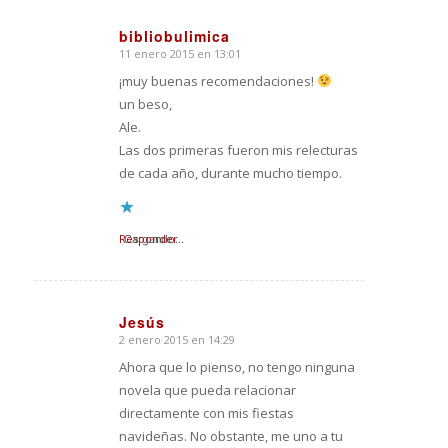
bibliobulimica
11 enero 2015 en 13:01
Dice:
¡muy buenas recomendaciones!
un beso,
Ale.
Las dos primeras fueron mis relecturas
de cada año, durante mucho tiempo.
Responder
Cargando...
Jesús
2 enero 2015 en 14:29
Dice:
Ahora que lo pienso, no tengo ninguna
novela que pueda relacionar
directamente con mis fiestas
navideñas. No obstante, me uno a tu