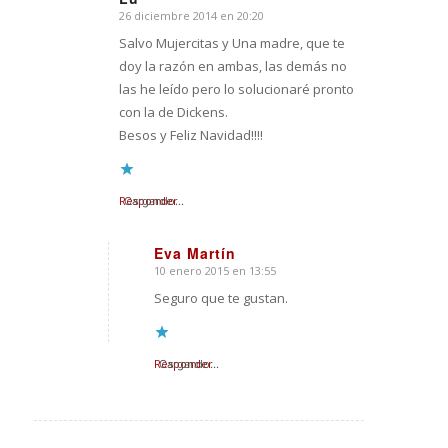
26 diciembre 2014 en 20:20
Dice:
Salvo Mujercitas y Una madre, que te
doy la razón en ambas, las demás no
las he leído pero lo solucionaré pronto
con la de Dickens.
Besos y Feliz Navidad!!!!
Responder
Cargando...
Eva Martín
10 enero 2015 en 13:55
Dice:
Seguro que te gustan.
Responder
Cargando...