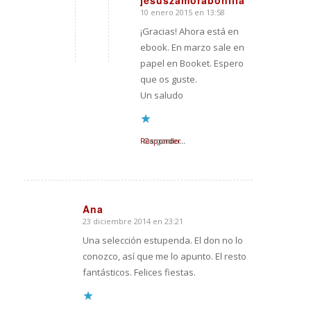
10 enero 2015 en 13:58
Dice:
¡Gracias! Ahora está en
ebook. En marzo sale en
papel en Booket. Espero
que os guste.
Un saludo
Responder
Cargando...
Ana
23 diciembre 2014 en 23:21
Dice:
Una selección estupenda. El don no lo
conozco, así que me lo apunto. El resto
fantásticos. Felices fiestas.