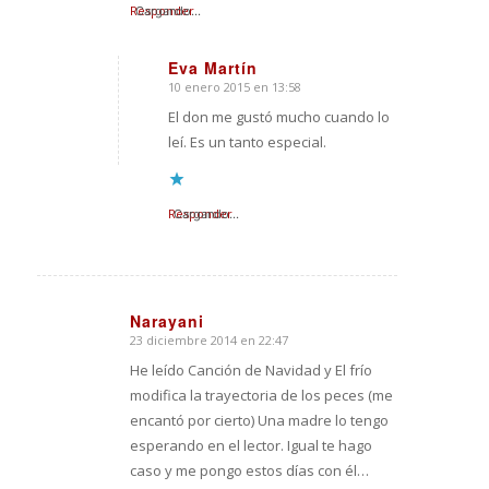
Responder
Cargando...
Eva Martín
10 enero 2015 en 13:58
Dice:
El don me gustó mucho cuando lo
leí. Es un tanto especial.
Responder
Cargando...
Narayani
23 diciembre 2014 en 22:47
Dice:
He leído Canción de Navidad y El frío
modifica la trayectoria de los peces (me
encantó por cierto) Una madre lo tengo
esperando en el lector. Igual te hago
caso y me pongo estos días con él…