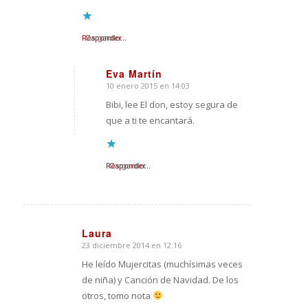
Responder
Cargando...
Eva Martín
10 enero 2015 en 14:03
Dice:
Bibi, lee El don, estoy segura de
que a ti te encantará.
Responder
Cargando...
Laura
23 diciembre 2014 en 12:16
Dice:
He leído Mujercitas (muchísimas veces
de niña) y Canción de Navidad. De los
otros, tomo nota