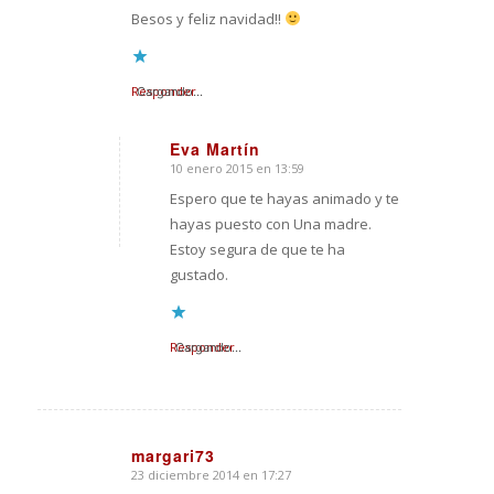
Besos y feliz navidad!!
Responder
Cargando...
Eva Martín
10 enero 2015 en 13:59
Dice:
Espero que te hayas animado y te
hayas puesto con Una madre.
Estoy segura de que te ha
gustado.
Responder
Cargando...
margari73
23 diciembre 2014 en 17:27
Dice: