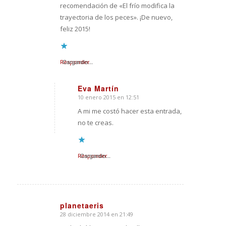
recomendación de «El frío modifica la
trayectoria de los peces». ¡De nuevo,
feliz 2015!
Responder
Cargando...
Eva Martín
10 enero 2015 en 12:51
Dice:
A mi me costó hacer esta entrada,
no te creas.
Responder
Cargando...
planetaeris
28 diciembre 2014 en 21:49
Dice: