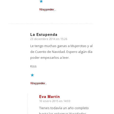
Responder
Cargando...
La Estupenda
23 diciembre 2014 en 15:26
Dice:
Le tengo muchas ganas a Mujercitas y al
de Cuento de Navidad. Espero algún día
poder empezarlos a leer.
Kiss
Responder
Cargando...
Eva Martín
10 enero 2015 en 14:03
Dice:
Tienes todavía un año completo
hasta las próximas Navidades.