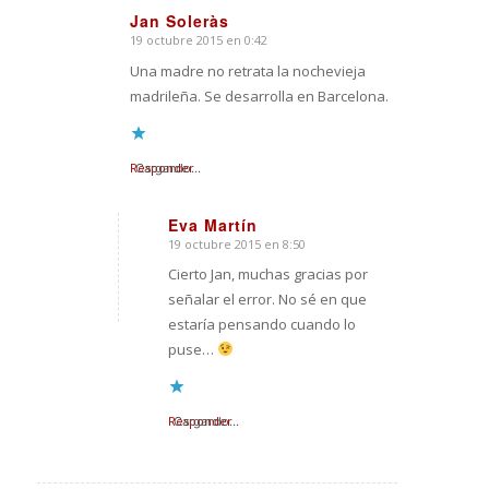
Jan Soleràs
19 octubre 2015 en 0:42
Dice:
Una madre no retrata la nochevieja
madrileña. Se desarrolla en Barcelona.
Responder
Cargando...
Eva Martín
19 octubre 2015 en 8:50
Dice:
Cierto Jan, muchas gracias por
señalar el error. No sé en que
estaría pensando cuando lo
puse…
Responder
Cargando...