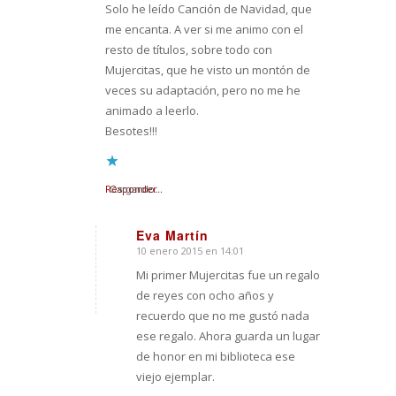
Solo he leído Canción de Navidad, que
me encanta. A ver si me animo con el
resto de títulos, sobre todo con
Mujercitas, que he visto un montón de
veces su adaptación, pero no me he
animado a leerlo.
Besotes!!!
Responder
Cargando...
Eva Martín
10 enero 2015 en 14:01
Dice:
Mi primer Mujercitas fue un regalo
de reyes con ocho años y
recuerdo que no me gustó nada
ese regalo. Ahora guarda un lugar
de honor en mi biblioteca ese
viejo ejemplar.