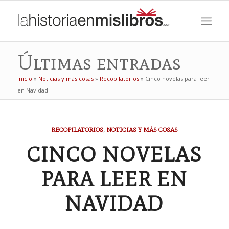
Últimas entradas
Inicio
»
Noticias y más cosas
»
Recopilatorios
»
Cinco novelas para leer
en Navidad
RECOPILATORIOS
,
NOTICIAS Y MÁS COSAS
CINCO NOVELAS
PARA LEER EN
NAVIDAD