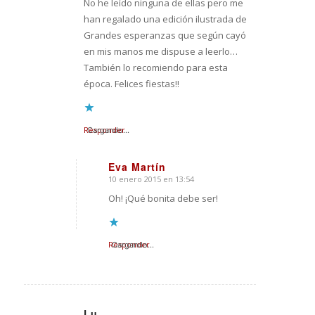
No he leído ninguna de ellas pero me
han regalado una edición ilustrada de
Grandes esperanzas que según cayó
en mis manos me dispuse a leerlo…
También lo recomiendo para esta
época. Felices fiestas!!
Responder
Cargando...
Eva Martín
10 enero 2015 en 13:54
Dice:
Oh! ¡Qué bonita debe ser!
Responder
Cargando...
Lu