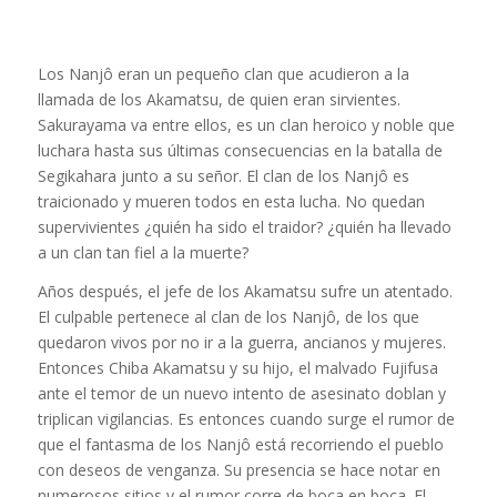
Los Nanjô eran un pequeño clan que acudieron a la
llamada de los Akamatsu, de quien eran sirvientes.
Sakurayama va entre ellos, es un clan heroico y noble que
luchara hasta sus últimas consecuencias en la batalla de
Segikahara junto a su señor. El clan de los Nanjô es
traicionado y mueren todos en esta lucha. No quedan
supervivientes ¿quién ha sido el traidor? ¿quién ha llevado
a un clan tan fiel a la muerte?
Años después, el jefe de los Akamatsu sufre un atentado.
El culpable pertenece al clan de los Nanjô, de los que
quedaron vivos por no ir a la guerra, ancianos y mujeres.
Entonces Chiba Akamatsu y su hijo, el malvado Fujifusa
ante el temor de un nuevo intento de asesinato doblan y
triplican vigilancias. Es entonces cuando surge el rumor de
que el fantasma de los Nanjô está recorriendo el pueblo
con deseos de venganza. Su presencia se hace notar en
numerosos sitios y el rumor corre de boca en boca. El