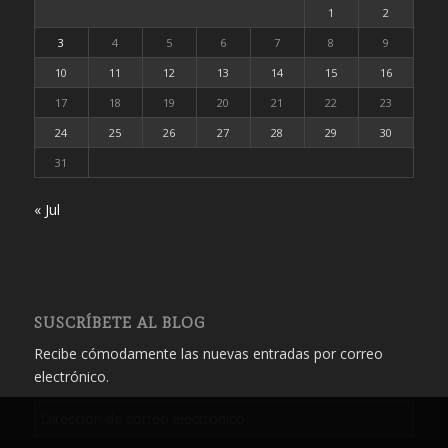
1
2
3
4
5
6
7
8
9
10
11
12
13
14
15
16
17
18
19
20
21
22
23
24
25
26
27
28
29
30
31
« Jul
SUSCRÍBETE AL BLOG
Recibe cómodamente las nuevas entradas por correo
electrónico.
Dirección
de