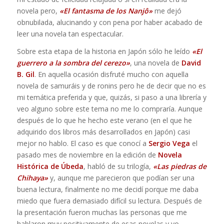
novela pero,
«El fantasma de los Nanjô»
me dejó
obnubilada, alucinando y con pena por haber acabado de
leer una novela tan espectacular.
Sobre esta etapa de la historia en Japón sólo he leído
«El
guerrero a la sombra del cerezo»
, una novela de
David
B. Gil
. En aquella ocasión disfruté mucho con aquella
novela de samuráis y de ronins pero he de decir que no es
mi temática preferida y que, quizás, si paso a una librería y
veo alguno sobre este tema no me lo compraría. Aunque
después de lo que he hecho este verano (en el que he
adquirido dos libros más desarrollados en Japón) casi
mejor no hablo. El caso es que conocí a
Sergio Vega
el
pasado mes de noviembre en la edición de
Novela
Histórica de Úbeda
, habló de su trilogía,
«Las piedras de
Chihaya»
y, aunque me parecieron que podían ser una
buena lectura, finalmente no me decidí porque me daba
miedo que fuera demasiado difícil su lectura. Después de
la presentación fueron muchas las personas que me
hablaron muy positivamente de esas novelas y yo