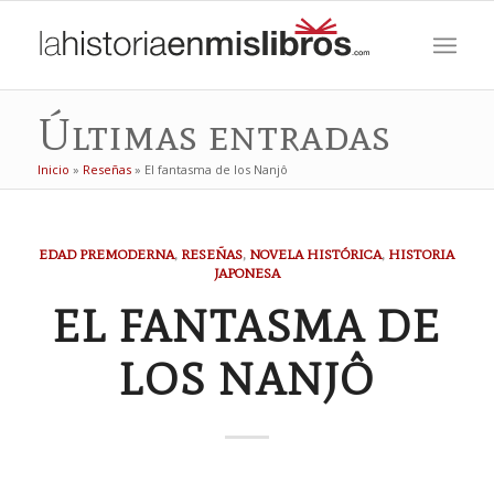
Últimas entradas
Inicio
»
Reseñas
»
El fantasma de los Nanjô
dice:
EDAD PREMODERNA
,
RESEÑAS
,
NOVELA HISTÓRICA
,
HISTORIA
JAPONESA
EL FANTASMA DE
LOS NANJÔ