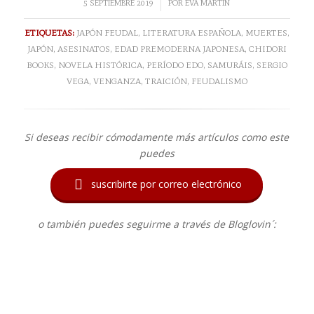
/
5 SEPTIEMBRE 2019
POR
EVA MARTÍN
ETIQUETAS:
JAPÓN FEUDAL
,
LITERATURA ESPAÑOLA
,
MUERTES
,
JAPÓN
,
ASESINATOS
,
EDAD PREMODERNA JAPONESA
,
CHIDORI
BOOKS
,
NOVELA HISTÓRICA
,
PERÍODO EDO
,
SAMURÁIS
,
SERGIO
VEGA
,
VENGANZA
,
TRAICIÓN
,
FEUDALISMO
Si deseas recibir cómodamente más artículos como este
puedes

suscribirte por correo electrónico
o también puedes seguirme a través de Bloglovin´: