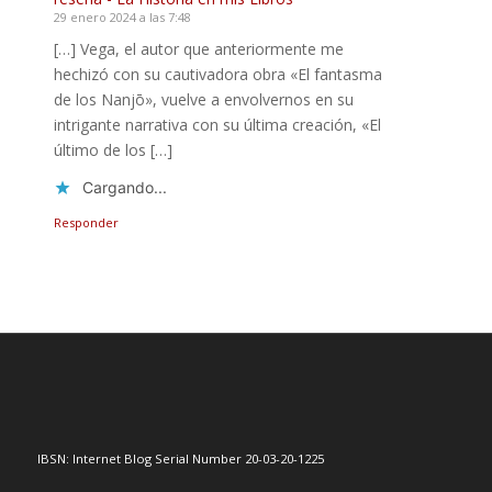
29 enero 2024 a las 7:48
[…] Vega, el autor que anteriormente me
hechizó con su cautivadora obra «El fantasma
de los Nanjō», vuelve a envolvernos en su
intrigante narrativa con su última creación, «El
último de los […]
Cargando...
Responder
IBSN: Internet Blog Serial Number 20-03-20-1225