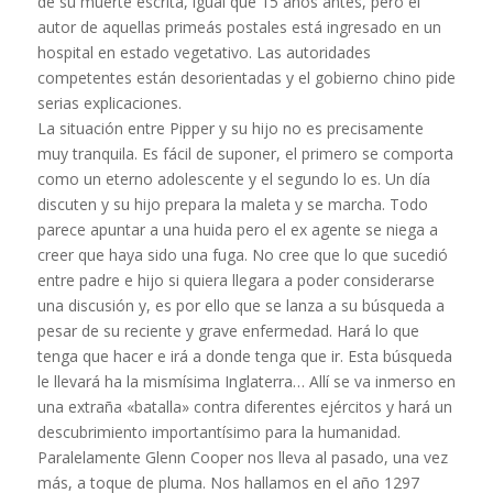
de su muerte escrita, igual que 15 años antes, pero el
autor de aquellas primeás postales está ingresado en un
hospital en estado vegetativo. Las autoridades
competentes están desorientadas y el gobierno chino pide
serias explicaciones.
La situación entre Pipper y su hijo no es precisamente
muy tranquila. Es fácil de suponer, el primero se comporta
como un eterno adolescente y el segundo lo es. Un día
discuten y su hijo prepara la maleta y se marcha. Todo
parece apuntar a una huida pero el ex agente se niega a
creer que haya sido una fuga. No cree que lo que sucedió
entre padre e hijo si quiera llegara a poder considerarse
una discusión y, es por ello que se lanza a su búsqueda a
pesar de su reciente y grave enfermedad. Hará lo que
tenga que hacer e irá a donde tenga que ir. Esta búsqueda
le llevará ha la mismísima Inglaterra… Allí se va inmerso en
una extraña «batalla» contra diferentes ejércitos y hará un
descubrimiento importantísimo para la humanidad.
Paralelamente Glenn Cooper nos lleva al pasado, una vez
más, a toque de pluma. Nos hallamos en el año 1297