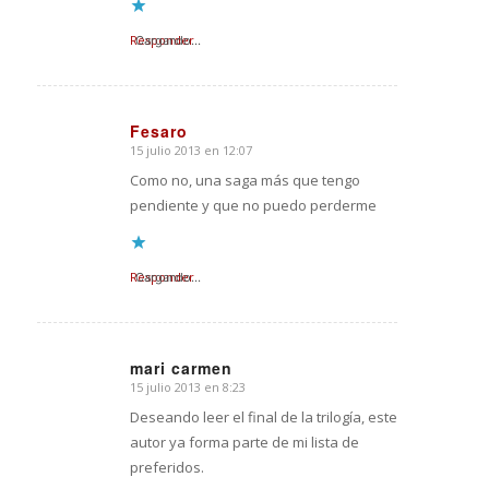
Responder
Cargando...
Fesaro
15 julio 2013 en 12:07
Dice:
Como no, una saga más que tengo
pendiente y que no puedo perderme
Responder
Cargando...
mari carmen
15 julio 2013 en 8:23
Dice:
Deseando leer el final de la trilogía, este
autor ya forma parte de mi lista de
preferidos.