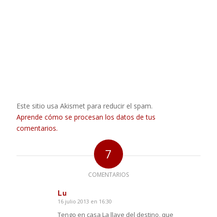
Este sitio usa Akismet para reducir el spam.
Aprende cómo se procesan los datos de tus
comentarios.
7
COMENTARIOS
Lu
16 julio 2013 en 16:30
Dice:
Tengo en casa La llave del destino, que