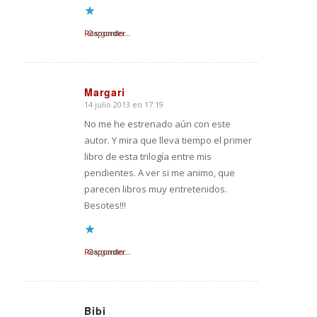
Responder
Cargando...
Margari
14 julio 2013 en 17:19
Dice:
No me he estrenado aún con este
autor. Y mira que lleva tiempo el primer
libro de esta trilogía entre mis
pendientes. A ver si me animo, que
parecen libros muy entretenidos.
Besotes!!!
Responder
Cargando...
Bibi