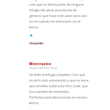
creo que no forma parte de ninguna
trilogía. Me atrae esa mezcla de
géneros que hace este autor pero aún
no sé cuándo me estrenaré con él.
besos
Responder
Cargando...
Mientrasleo
15 julio 2013 en 19:26
Dice:
he leído la trilogía completa. Creo que
es de lo más entretenido y que no tiene
que envidiar nada a Da Vinci Code, que
fue cuestión de momentos.
Perfectas para desconectar en verano
Besos