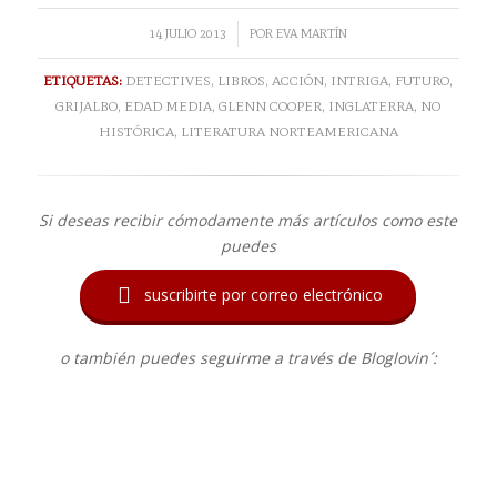
/
14 JULIO 2013
POR
EVA MARTÍN
ETIQUETAS:
DETECTIVES
,
LIBROS
,
ACCIÓN
,
INTRIGA
,
FUTURO
,
GRIJALBO
,
EDAD MEDIA
,
GLENN COOPER
,
INGLATERRA
,
NO
HISTÓRICA
,
LITERATURA NORTEAMERICANA
Si deseas recibir cómodamente más artículos como este
puedes

suscribirte por correo electrónico
o también puedes seguirme a través de Bloglovin´: