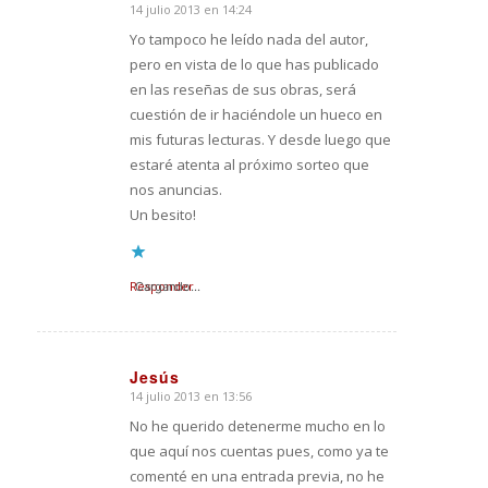
14 julio 2013 en 14:24
Dice:
Yo tampoco he leído nada del autor,
pero en vista de lo que has publicado
en las reseñas de sus obras, será
cuestión de ir haciéndole un hueco en
mis futuras lecturas. Y desde luego que
estaré atenta al próximo sorteo que
nos anuncias.
Un besito!
Responder
Cargando...
Jesús
14 julio 2013 en 13:56
Dice:
No he querido detenerme mucho en lo
que aquí nos cuentas pues, como ya te
comenté en una entrada previa, no he