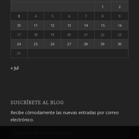
1
2
3
4
5
6
7
8
9
10
11
12
13
14
15
16
17
18
19
20
21
22
23
24
25
26
27
28
29
30
31
« Jul
SUSCRÍBETE AL BLOG
Recibe cómodamente las nuevas entradas por correo
electrónico.
Dirección
de