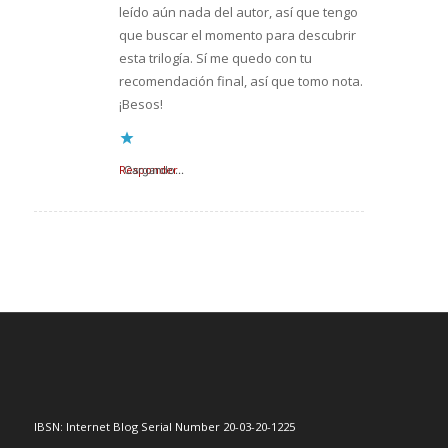
leído aún nada del autor, así que tengo
que buscar el momento para descubrir
esta trilogía. Sí me quedo con tu
recomendación final, así que tomo nota.
¡Besos!
Responder
Cargando...
IBSN: Internet Blog Serial Number 20-03-20-1225