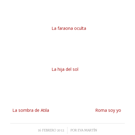
La faraona oculta
La hija del sol
La sombra de Atila
Roma soy yo
/
16 FEBRERO 2012
POR
EVA MARTÍN