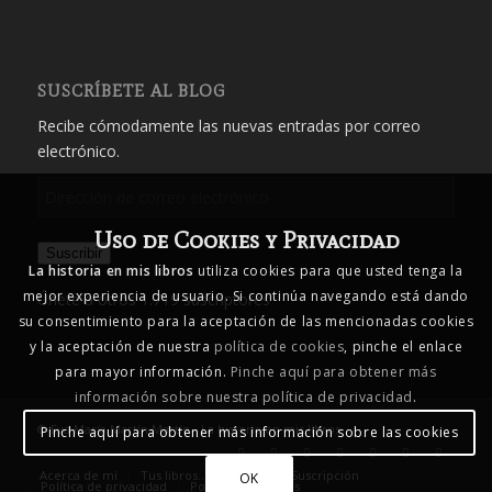
SUSCRÍBETE AL BLOG
Recibe cómodamente las nuevas entradas por correo
electrónico.
Dirección
de
Uso de Cookies y Privacidad
correo
Suscribir
electrónico
La historia en mis libros
utiliza cookies para que usted tenga la
mejor experiencia de usuario. Si continúa navegando está dando
Únete a otros 1.719 suscriptores
su consentimiento para la aceptación de las mencionadas cookies
y la aceptación de nuestra
política de cookies
, pinche el enlace
para mayor información.
Pinche aquí para obtener más
información sobre nuestra política de privacidad
.
© Eva María Martín Martín - La historia en mis libros
Pinche aquí para obtener más información sobre las cookies
Acerca de mí
Tus libros… mis libros
Suscripción
OK
Política de privacidad
Política de cookies