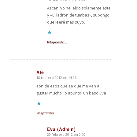
Dice:
Ascen, yo he leído solamente este
y «El ladrón de tumbas», supongo
que leeré más suyo.
Responder
Cargando...
Ale
18 febrero 2012 en 14:26
Dice:
son de esos que se que me van a
gustar mucho ¡lo apunto! un beso Eva
Responder
Cargando...
Eva (Admin)
29 febrero 2012 en 0:00
Dice: