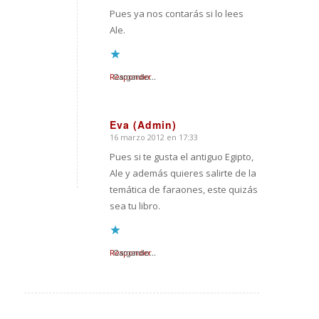
Pues ya nos contarás si lo lees
Ale.
Responder
Cargando...
Eva (Admin)
16 marzo 2012 en 17:33
Dice:
Pues si te gusta el antiguo Egipto,
Ale y además quieres salirte de la
temática de faraones, este quizás
sea tu libro.
Responder
Cargando...