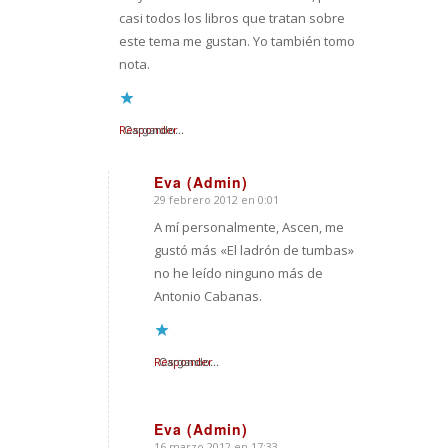
casi todos los libros que tratan sobre
este tema me gustan. Yo también tomo
nota.
Responder
Cargando...
Eva (Admin)
29 febrero 2012 en 0:01
Dice:
A mí personalmente, Ascen, me
gustó más «El ladrón de tumbas»
no he leído ninguno más de
Antonio Cabanas.
Responder
Cargando...
Eva (Admin)
16 marzo 2012 en 17:33