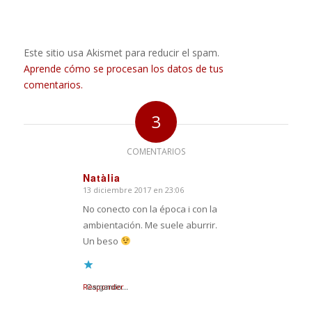
Este sitio usa Akismet para reducir el spam.
Aprende cómo se procesan los datos de tus
comentarios.
3
COMENTARIOS
Natàlia
13 diciembre 2017 en 23:06
Dice:
No conecto con la época i con la
ambientación. Me suele aburrir.
Un beso
Responder
Cargando...