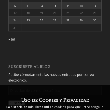
10
11
12
13
14
15
16
17
18
19
20
21
22
23
24
25
26
27
28
29
30
31
« Jul
SUSCRÍBETE AL BLOG
Recibe cómodamente las nuevas entradas por correo
electrónico.
Dirección
de
Uso de Cookies y Privacidad
correo
Suscribir
electrónico
La historia en mis libros
utiliza cookies para que usted tenga la