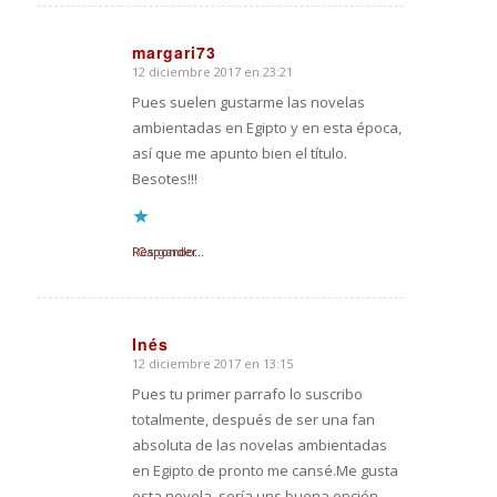
margari73
12 diciembre 2017 en 23:21
Dice:
Pues suelen gustarme las novelas
ambientadas en Egipto y en esta época,
así que me apunto bien el título.
Besotes!!!
Responder
Cargando...
Inés
12 diciembre 2017 en 13:15
Dice:
Pues tu primer parrafo lo suscribo
totalmente, después de ser una fan
absoluta de las novelas ambientadas
en Egipto de pronto me cansé.Me gusta
esta novela, sería uns buena opción