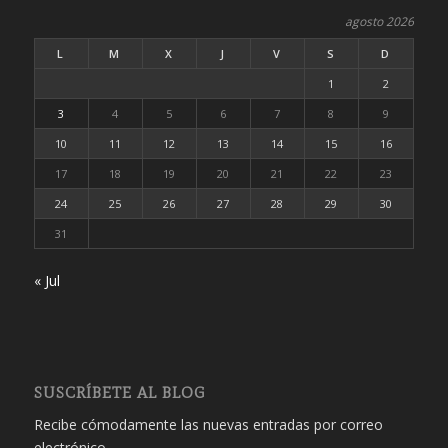
agosto 2026
L
M
X
J
V
S
D
1
2
3
4
5
6
7
8
9
10
11
12
13
14
15
16
17
18
19
20
21
22
23
24
25
26
27
28
29
30
31
« Jul
SUSCRÍBETE AL BLOG
Recibe cómodamente las nuevas entradas por correo
electrónico.