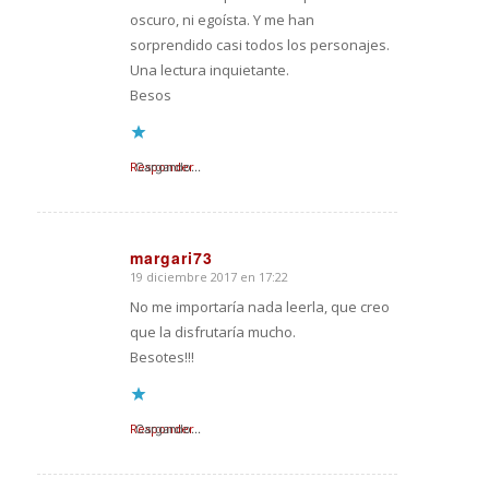
oscuro, ni egoísta. Y me han
sorprendido casi todos los personajes.
Una lectura inquietante.
Besos
Responder
Cargando...
margari73
19 diciembre 2017 en 17:22
Dice:
No me importaría nada leerla, que creo
que la disfrutaría mucho.
Besotes!!!
Responder
Cargando...