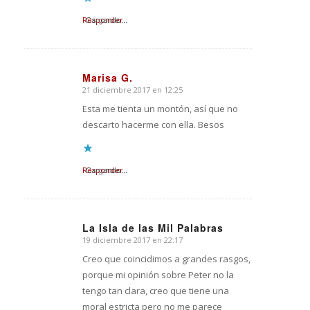
Responder
Cargando...
Marisa G.
21 diciembre 2017 en 12:25
Dice:
Esta me tienta un montón, así que no
descarto hacerme con ella. Besos
Responder
Cargando...
La Isla de las Mil Palabras
19 diciembre 2017 en 22:17
Dice:
Creo que coincidimos a grandes rasgos,
porque mi opinión sobre Peter no la
tengo tan clara, creo que tiene una
moral estricta pero no me parece