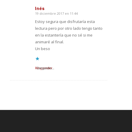
Inés
19 diciembre 2017 en 11:44
Dice:
Estoy segura que disfrutaría esta
lectura pero por otro lado tengo tanto
en la estantería que no sé si me
animaré al final.
Un beso
Responder
Cargando...