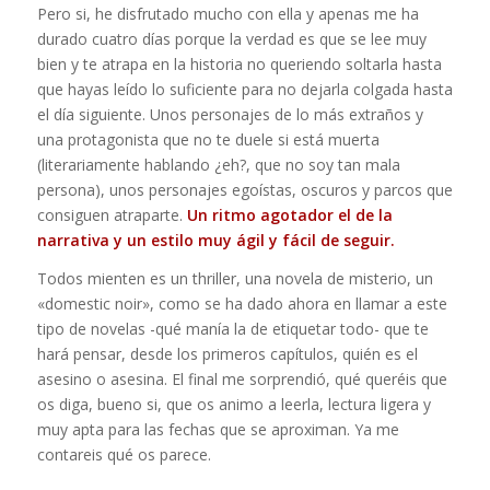
Pero si, he disfrutado mucho con ella y apenas me ha
durado cuatro días porque la verdad es que se lee muy
bien y te atrapa en la historia no queriendo soltarla hasta
que hayas leído lo suficiente para no dejarla colgada hasta
el día siguiente. Unos personajes de lo más extraños y
una protagonista que no te duele si está muerta
(literariamente hablando ¿eh?, que no soy tan mala
persona), unos personajes egoístas, oscuros y parcos que
consiguen atraparte.
Un ritmo agotador el de la
narrativa y un estilo muy ágil y fácil de seguir.
Todos mienten es un thriller, una novela de misterio, un
«domestic noir», como se ha dado ahora en llamar a este
tipo de novelas -qué manía la de etiquetar todo- que te
hará pensar, desde los primeros capítulos, quién es el
asesino o asesina. El final me sorprendió, qué queréis que
os diga, bueno si, que os animo a leerla, lectura ligera y
muy apta para las fechas que se aproximan. Ya me
contareis qué os parece.