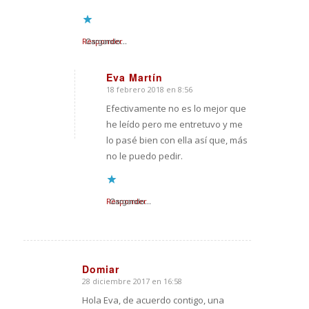
Responder
Cargando...
Eva Martín
18 febrero 2018 en 8:56
Dice:
Efectivamente no es lo mejor que
he leído pero me entretuvo y me
lo pasé bien con ella así que, más
no le puedo pedir.
Responder
Cargando...
Domiar
28 diciembre 2017 en 16:58
Dice:
Hola Eva, de acuerdo contigo, una