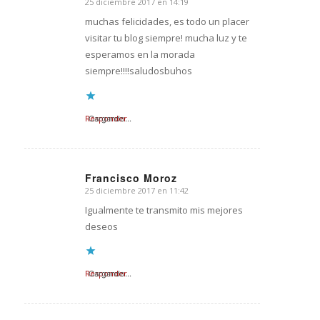
25 diciembre 2017 en 14:19
Dice:
muchas felicidades, es todo un placer
visitar tu blog siempre! mucha luz y te
esperamos en la morada
siempre!!!!saludosbuhos
Responder
Cargando...
Francisco Moroz
25 diciembre 2017 en 11:42
Dice:
Igualmente te transmito mis mejores
deseos
Responder
Cargando...