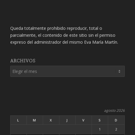
Queda totalmente prohibido reproducir, total o
parcialmente, el contenido de este sitio sin el permiso
expreso del administrador del mismo Eva María Martín.
ARCHIVOS
agosto 2026
L
M
X
J
V
S
D
1
2