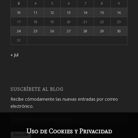
3
4
5
6
7
8
9
10
11
12
13
14
15
16
17
18
19
20
21
22
23
24
25
26
27
28
29
30
31
« Jul
SUSCRÍBETE AL BLOG
Recibe cómodamente las nuevas entradas por correo
electrónico.
Dirección
de
Uso de Cookies y Privacidad
correo
Suscribir
electrónico