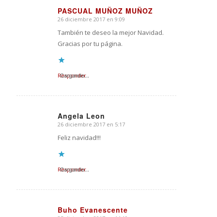
PASCUAL MUÑOZ MUÑOZ
26 diciembre 2017 en 9:09
Dice:
También te deseo la mejor Navidad.
Gracias por tu página.
Responder
Cargando...
Angela Leon
26 diciembre 2017 en 5:17
Dice:
Feliz navidad!!!
Responder
Cargando...
Buho Evanescente