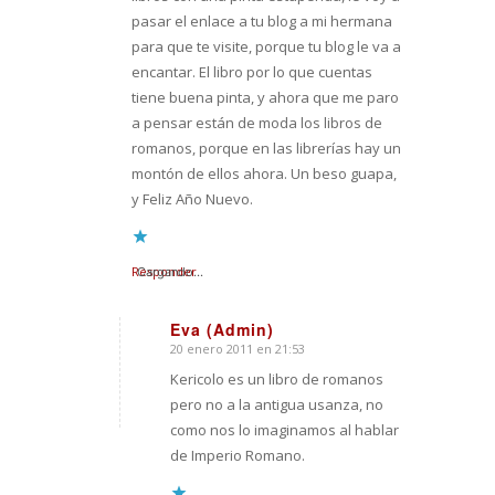
pasar el enlace a tu blog a mi hermana
para que te visite, porque tu blog le va a
encantar. El libro por lo que cuentas
tiene buena pinta, y ahora que me paro
a pensar están de moda los libros de
romanos, porque en las librerías hay un
montón de ellos ahora. Un beso guapa,
y Feliz Año Nuevo.
Responder
Cargando...
Eva (Admin)
20 enero 2011 en 21:53
Dice:
Kericolo es un libro de romanos
pero no a la antigua usanza, no
como nos lo imaginamos al hablar
de Imperio Romano.