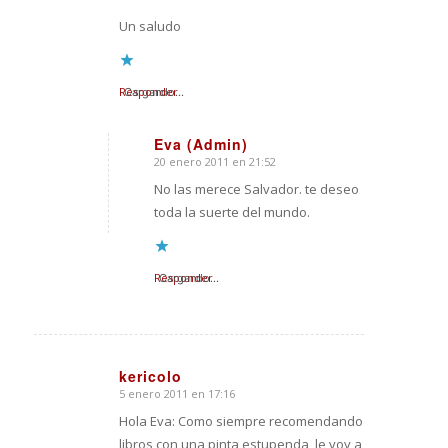
Un saludo
Responder
Cargando...
Eva (Admin)
20 enero 2011 en 21:52
Dice:
No las merece Salvador. te deseo
toda la suerte del mundo.
Responder
Cargando...
kericolo
5 enero 2011 en 17:16
Dice:
Hola Eva: Como siempre recomendando
libros con una pinta estupenda, le voy a