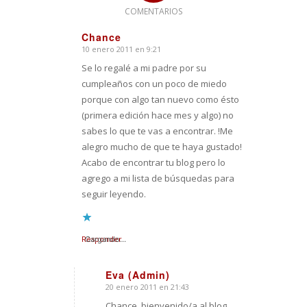
COMENTARIOS
Chance
10 enero 2011 en 9:21
Dice:
Se lo regalé a mi padre por su
cumpleaños con un poco de miedo
porque con algo tan nuevo como ésto
(primera edición hace mes y algo) no
sabes lo que te vas a encontrar. !Me
alegro mucho de que te haya gustado!
Acabo de encontrar tu blog pero lo
agrego a mi lista de búsquedas para
seguir leyendo.
Responder
Cargando...
Eva (Admin)
20 enero 2011 en 21:43
Dice:
Chance, bienvenido/a al blog.