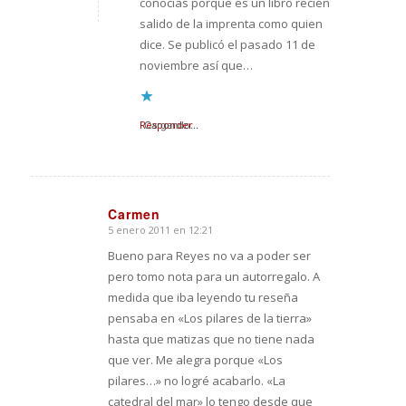
conocías porque es un libro recién
salido de la imprenta como quien
dice. Se publicó el pasado 11 de
noviembre así que…
Responder
Cargando...
Carmen
5 enero 2011 en 12:21
Dice:
Bueno para Reyes no va a poder ser
pero tomo nota para un autorregalo. A
medida que iba leyendo tu reseña
pensaba en «Los pilares de la tierra»
hasta que matizas que no tiene nada
que ver. Me alegra porque «Los
pilares…» no logré acabarlo. «La
catedral del mar» lo tengo desde que