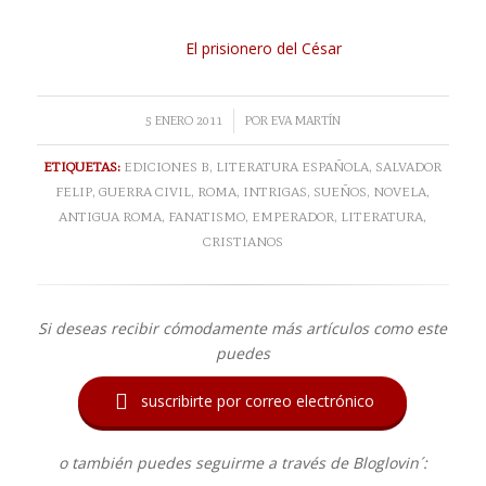
El prisionero del César
/
5 ENERO 2011
POR
EVA MARTÍN
ETIQUETAS:
EDICIONES B
,
LITERATURA ESPAÑOLA
,
SALVADOR
FELIP
,
GUERRA CIVIL
,
ROMA
,
INTRIGAS
,
SUEÑOS
,
NOVELA
,
ANTIGUA ROMA
,
FANATISMO
,
EMPERADOR
,
LITERATURA
,
CRISTIANOS
Si deseas recibir cómodamente más artículos como este
puedes

suscribirte por correo electrónico
o también puedes seguirme a través de Bloglovin´: