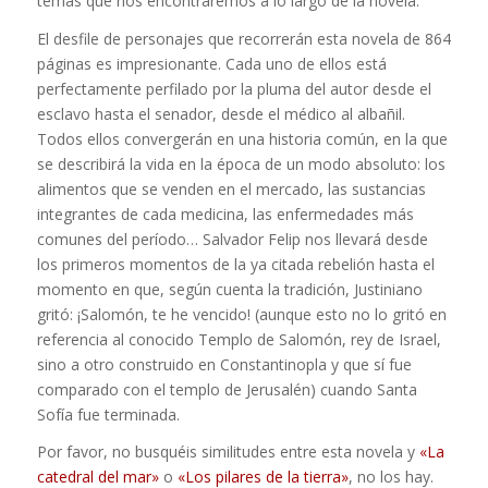
temas que nos encontraremos a lo largo de la novela.
El desfile de personajes que recorrerán esta novela de 864
páginas es impresionante. Cada uno de ellos está
perfectamente perfilado por la pluma del autor desde el
esclavo hasta el senador, desde el médico al albañil.
Todos ellos convergerán en una historia común, en la que
se describirá la vida en la época de un modo absoluto: los
alimentos que se venden en el mercado, las sustancias
integrantes de cada medicina, las enfermedades más
comunes del período… Salvador Felip nos llevará desde
los primeros momentos de la ya citada rebelión hasta el
momento en que, según cuenta la tradición, Justiniano
gritó: ¡Salomón, te he vencido! (aunque esto no lo gritó en
referencia al conocido Templo de Salomón, rey de Israel,
sino a otro construido en Constantinopla y que sí fue
comparado con el templo de Jerusalén) cuando Santa
Sofía fue terminada.
Por favor, no busquéis similitudes entre esta novela y
«La
catedral del mar»
o
«Los pilares de la tierra»
, no los hay.