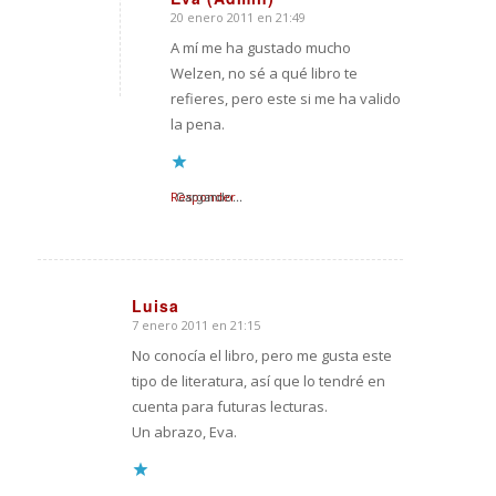
20 enero 2011 en 21:49
Dice:
A mí me ha gustado mucho
Welzen, no sé a qué libro te
refieres, pero este si me ha valido
la pena.
Responder
Cargando...
Luisa
7 enero 2011 en 21:15
Dice:
No conocía el libro, pero me gusta este
tipo de literatura, así que lo tendré en
cuenta para futuras lecturas.
Un abrazo, Eva.