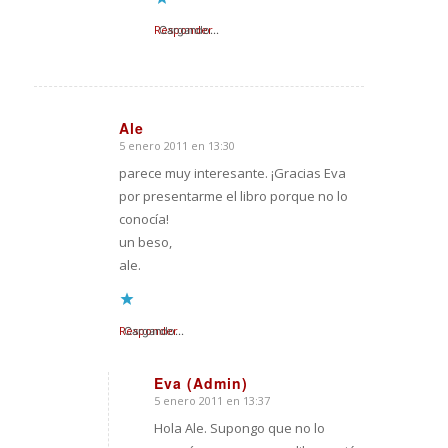
Responder
Cargando...
Ale
5 enero 2011 en 13:30
Dice:
parece muy interesante. ¡Gracias Eva
por presentarme el libro porque no lo
conocía!
un beso,
ale.
Responder
Cargando...
Eva (Admin)
5 enero 2011 en 13:37
Dice:
Hola Ale. Supongo que no lo