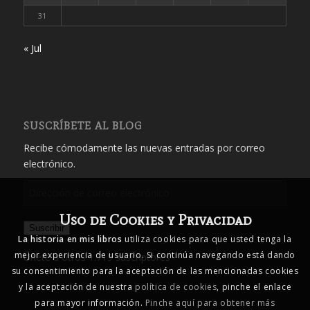
31
« Jul
SUSCRÍBETE AL BLOG
Recibe cómodamente las nuevas entradas por correo
electrónico.
Dirección
de
Uso de Cookies y Privacidad
correo
Suscribir
electrónico
La historia en mis libros
utiliza cookies para que usted tenga la
mejor experiencia de usuario. Si continúa navegando está dando
Únete a otros 1.719 suscriptores
su consentimiento para la aceptación de las mencionadas cookies
y la aceptación de nuestra
política de cookies
, pinche el enlace
para mayor información.
Pinche aquí para obtener más