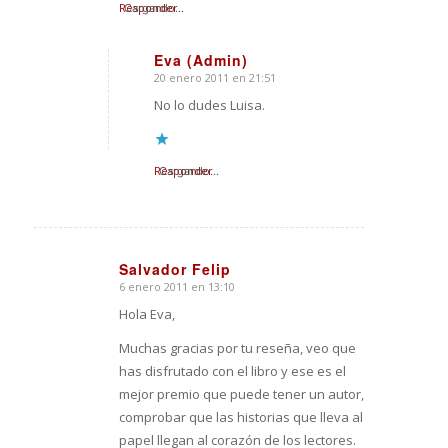
Responder
Cargando...
Eva (Admin)
20 enero 2011 en 21:51
Dice:
No lo dudes Luisa.
Responder
Cargando...
Salvador Felip
6 enero 2011 en 13:10
Dice:
Hola Eva,
Muchas gracias por tu reseña, veo que
has disfrutado con el libro y ese es el
mejor premio que puede tener un autor,
comprobar que las historias que lleva al
papel llegan al corazón de los lectores.