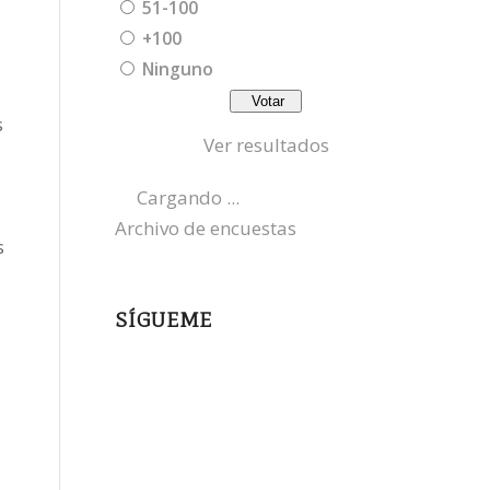
51-100
+100
Ninguno
s
Ver resultados
Cargando ...
Archivo de encuestas
s
SÍGUEME
instagram
x
bluesky
threads