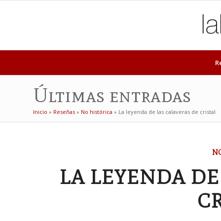
R
Últimas entradas
Inicio
»
Reseñas
»
No histórica
»
La leyenda de las calaveras de cristal
NO
LA LEYENDA DE
CR