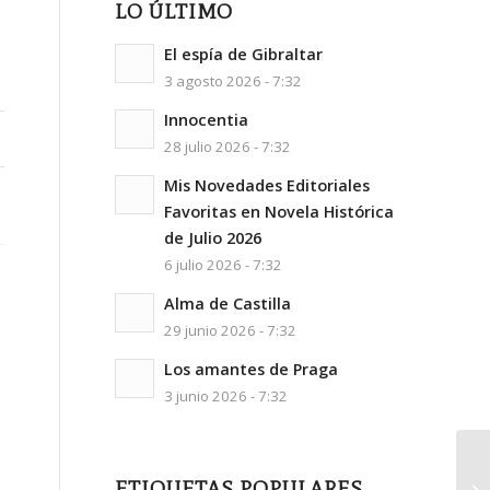
LO ÚLTIMO
El espía de Gibraltar
3 agosto 2026 - 7:32
Innocentia
28 julio 2026 - 7:32
Mis Novedades Editoriales
Favoritas en Novela Histórica
de Julio 2026
6 julio 2026 - 7:32
Alma de Castilla
29 junio 2026 - 7:32
Los amantes de Praga
3 junio 2026 - 7:32
¡¡
ETIQUETAS POPULARES