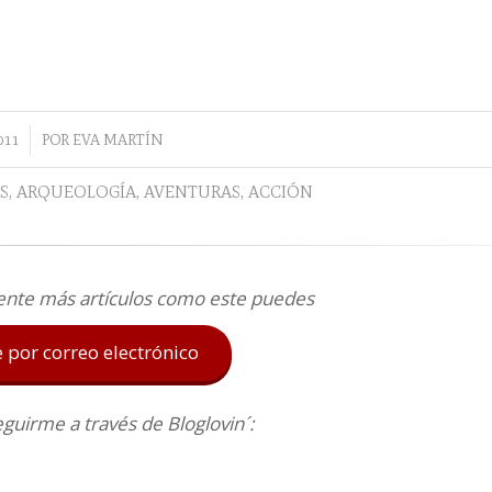
011
POR
EVA MARTÍN
S
,
ARQUEOLOGÍA
,
AVENTURAS
,
ACCIÓN
ente más artículos como este puedes
e por correo electrónico
uirme a través de Bloglovin´: