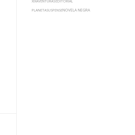
XIX
AVENTURAS
EDITORIAL
NOVELA NEGRA
PLANETA
SUSPENSE