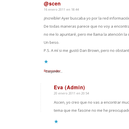
@scen
16 enero 2011 en 18:44
Dice:
¡Increíble! Ayer buscaba yo por la red informaci
De todas maneras parece que no voy a encontrar
no me lo apuntaré, pero me llama la atención la
Un beso.
P.S. A mí si me gustó Dan Brown, pero no obstan
Responder
Cargando...
Eva (Admin)
20 enero 2011 en 20:54
Dice:
Ascen, yo creo que no vas a encontrar much
tema que me fascine no me he preocupado en