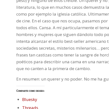
peso) y ninguno de ellos creíble. Un querer y 
literatura, lo que en muchos casos demuestra la 
como por ejemplo la iglesia católica. Ultimamen
de cine. En el caso que nos ocupa, pasamos por 
todos ellos. Cansa. A mí particularmente el tem
hombres y mujeres que siguen dándolo todo por
intenta alcanzar el estilo best-seller americano 
sociedades secretas, misterios milenarios… pero 
frases tan castizas como tener la sangre de horc
poéticos para describir una cama en una narraci
que no canten a la primera de cambio.
En resumen: un querer y no poder. No me ha gu
Comparte como desees:
Bluesky
Threads