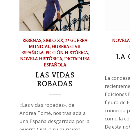
RESEÑAS
,
SIGLO XX
,
2ª GUERRA
NOVELA
MUNDIAL
,
GUERRA CIVIL
ESPAÑOLA
,
FICCIÓN HISTÓRICA
,
LA
NOVELA HISTÓRICA
,
DICTADURA
ESPAÑOLA
LAS VIDAS
La condesa,
ROBADAS
recienteme
Ediciones B
figura de 
«Las vidas robadas», de
conocida p
Andrea Tomé, nos traslada a
como la co
una España desgarrada por la
De esta no
Guerra Civil, a su durísima