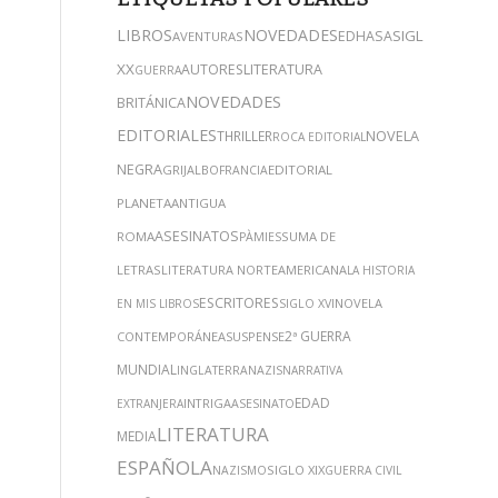
LIBROS
NOVEDADES
SIGLO
EDHASA
AVENTURAS
XX
AUTORES
LITERATURA
GUERRA
NOVEDADES
BRITÁNICA
EDITORIALES
NOVELA
THRILLER
ROCA EDITORIAL
NEGRA
GRIJALBO
EDITORIAL
FRANCIA
PLANETA
ANTIGUA
ASESINATOS
ROMA
SUMA DE
PÀMIES
LETRAS
LITERATURA NORTEAMERICANA
LA HISTORIA
ESCRITORES
NOVELA
EN MIS LIBROS
SIGLO XVI
2ª GUERRA
CONTEMPORÁNEA
SUSPENSE
MUNDIAL
INGLATERRA
NAZIS
NARRATIVA
EDAD
INTRIGA
EXTRANJERA
ASESINATO
LITERATURA
MEDIA
ESPAÑOLA
SIGLO XIX
NAZISMO
GUERRA CIVIL