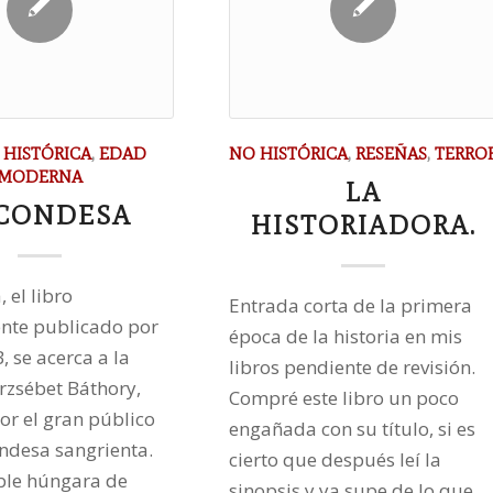
 HISTÓRICA
,
EDAD
NO HISTÓRICA
,
RESEÑAS
,
TERRO
MODERNA
LA
 CONDESA
HISTORIADORA.
 el libro
Entrada corta de la primera
nte publicado por
época de la historia en mis
, se acerca a la
libros pendiente de revisión.
Erzsébet Báthory,
Compré este libro un poco
or el gran público
engañada con su título, si es
ndesa sangrienta.
cierto que después leí la
ble húngara de
sinopsis y ya supe de lo que