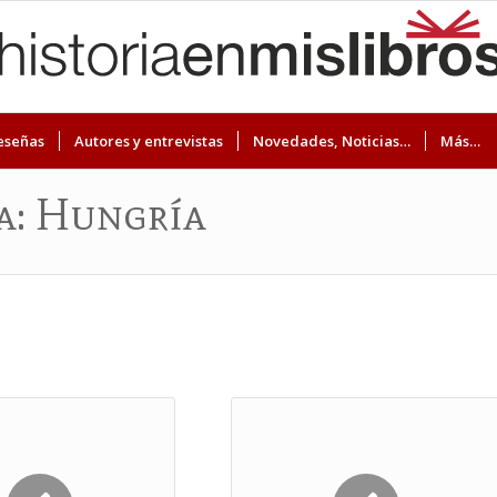
eseñas
Autores y entrevistas
Novedades, Noticias…
Más…
ta: Hungría