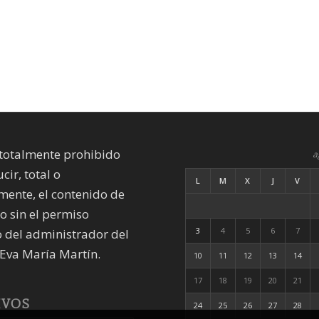
totalmente prohibido
a
cir, total o
L
M
X
J
V
mente, el contenido de
io sin el permiso
3
4
5
6
7
 del administrador del
Eva María Martín.
10
11
12
13
14
17
18
19
20
21
IVOS
24
25
26
27
28