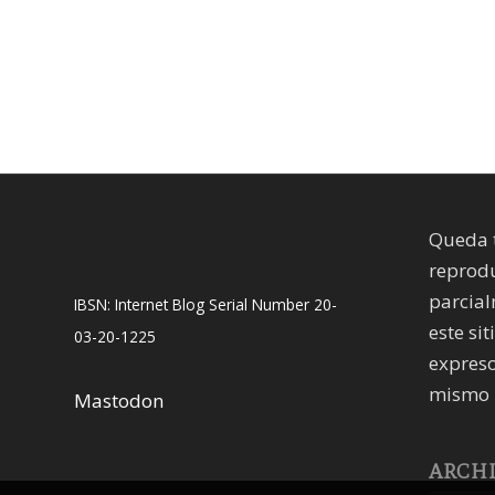
Queda 
reprodu
parcial
IBSN: Internet Blog Serial Number 20-
este sit
03-20-1225
expreso
mismo 
Mastodon
ARCH