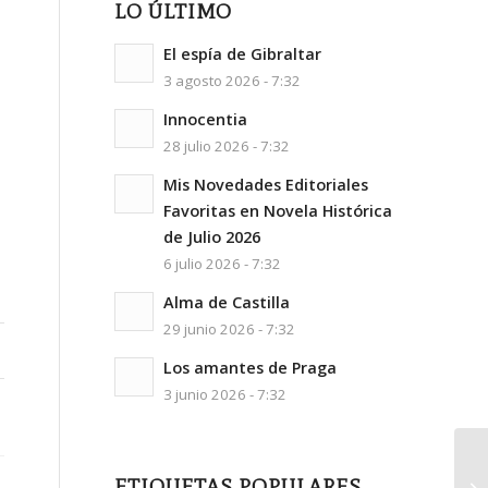
LO ÚLTIMO
El espía de Gibraltar
3 agosto 2026 - 7:32
Innocentia
28 julio 2026 - 7:32
Mis Novedades Editoriales
Favoritas en Novela Histórica
de Julio 2026
6 julio 2026 - 7:32
Alma de Castilla
29 junio 2026 - 7:32
Los amantes de Praga
3 junio 2026 - 7:32
ETIQUETAS POPULARES
Hi