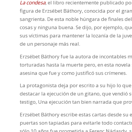
La condesa
, el libro recientemente publicado por
figura de Erzsébet Báthory, conocida por el gr
sangrienta. De esta noble húngara de finales de
cosas y ninguna buena. Se dijo, por ejemplo, qu
sus víctimas para mantener la lozanía de la juve
de un personaje más real.
Erzsébet Báthory fue la autora de incontables 
torturadas hasta la muerte pero, en esta novela 
asesina que fue y como justificó sus crímenes.
La protagonista deja por escrito a su hijo lo qu
destacar la ejecución de un gitano, que vendió su
testigo, Una ejecución tan bien narrada que pr
Erzsébet Báthory escribe estas cartas desde su e
puertas son tapiadas para evitarle todo contacto
sólo 10 años fue prometida a Ferenc Nádasdy, s