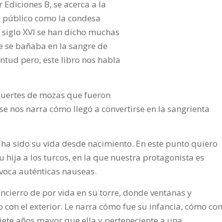
 Ediciones B, se acerca a la
an público como la condesa
l siglo XVI se han dicho muchas
e se bañaba en la sangre de
ntud pero, este libro nos habla
muertes de mozas que fueron
se nos narra cómo llegó a convertirse en la sangrienta
e ha sido su vida desde nacimiento. En este punto quiero
 hija a los turcos, en la que nuestra protagonista es
ovoca auténticas nauseas.
ncierro de por vida en su torre, donde ventanas y
 con el exterior. Le narra cómo fue su infancia, cómo co
iete años mayor que ella y perteneciente a una