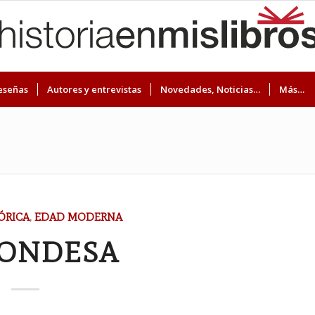
eseñas
Autores y entrevistas
Novedades, Noticias…
Más…
ÓRICA
,
EDAD MODERNA
CONDESA