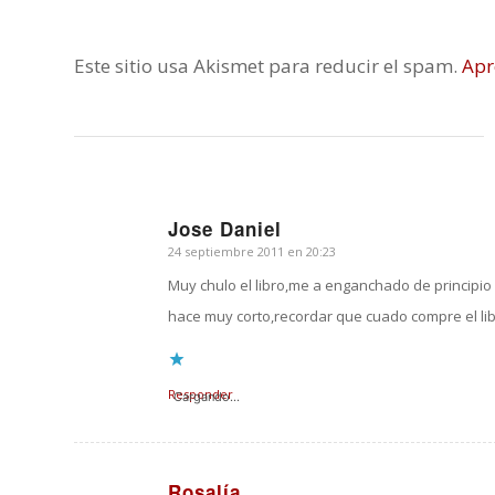
Este sitio usa Akismet para reducir el spam.
Apr
Jose Daniel
24 septiembre 2011 en 20:23
Dice:
Muy chulo el libro,me a enganchado de principio 
hace muy corto,recordar que cuado compre el li
Responder
Cargando...
Rosalía