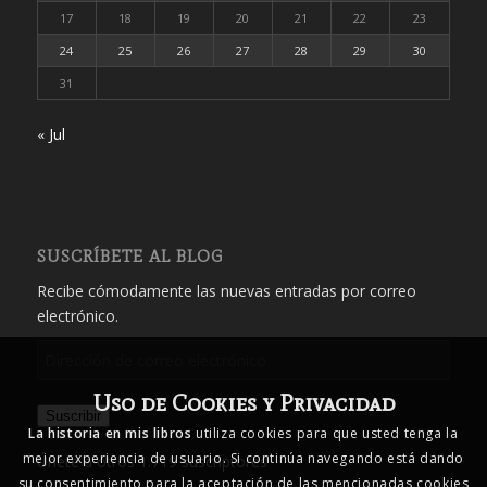
17
18
19
20
21
22
23
24
25
26
27
28
29
30
31
« Jul
SUSCRÍBETE AL BLOG
Recibe cómodamente las nuevas entradas por correo
electrónico.
Dirección
de
Uso de Cookies y Privacidad
correo
Suscribir
electrónico
La historia en mis libros
utiliza cookies para que usted tenga la
mejor experiencia de usuario. Si continúa navegando está dando
Únete a otros 1.719 suscriptores
su consentimiento para la aceptación de las mencionadas cookies