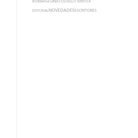
ASESINATOS
ROMA
SIGLO XVI
ROCA
NOVEDADES
ESCRITORES
EDITORIAL