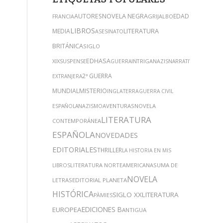
NOVELA NEGRA
AUTORES
EDAD
GRIJALBO
FRANCIA
LIBROS
MEDIA
LITERATURA
ASESINATO
BRITÁNICA
SIGLO
EDHASA
XIX
SUSPENSE
INTRIGA
GUERRA
NAZIS
NARRATIVA
2ª GUERRA
EXTRANJERA
MUNDIAL
MISTERIO
INGLATERRA
GUERRA CIVIL
AVENTURAS
NOVELA
ESPAÑOLA
NAZISMO
LITERATURA
CONTEMPORÁNEA
ESPAÑOLA
NOVEDADES
EDITORIALES
THRILLER
LA HISTORIA EN MIS
LITERATURA NORTEAMERICANA
SUMA DE
LIBROS
NOVELA
LETRAS
EDITORIAL PLANETA
HISTÓRICA
SIGLO XX
LITERATURA
PÀMIES
EDICIONES B
EUROPEA
ANTIGUA