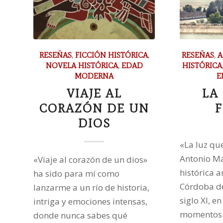
RESEÑAS
,
FICCIÓN HISTÓRICA
,
RESEÑAS
,
A
NOVELA HISTÓRICA
,
EDAD
HISTÓRICA
MODERNA
E
VIAJE AL
LA
CORAZÓN DE UN
DIOS
«La luz qu
Antonio Ma
«Viaje al corazón de un dios»
histórica 
ha sido para mí como
Córdoba d
lanzarme a un río de historia,
siglo XI, e
intriga y emociones intensas,
momentos 
donde nunca sabes qué