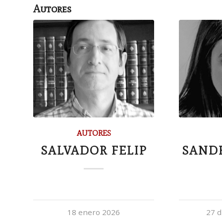
Autores
AUTORES
SALVADOR FELIP
SAND
18 enero 2026
27 d