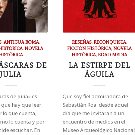
S
,
ANTIGUA ROMA
,
RESEÑAS
,
RECONQUISTA
,
HISTÓRICA
,
NOVELA
FICCIÓN HISTÓRICA
,
NOVELA
HISTÓRICA
HISTÓRICA
,
EDAD MEDIA
ÁSCARAS DE
LA ESTIRPE DEL
JULIA
ÁGUILA
ras de Julia» es
Que soy fiel admiradora de
 que hay que leer.
Sebastián Roa, desde aquel
r lo que cuenta,
día que me invitaran a un
ómo lo cuenta y por
encuentro de medios en el
cide escuchar. En
Museo Arqueológico Nacional