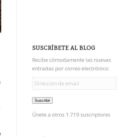
facebook
youtube
mastodon
SUSCRÍBETE AL BLOG
Recibe cómodamente las nuevas
entradas por correo electrónico.
Dirección
a
de
email
Suscribir
u
Únete a otros 1.719 suscriptores
a