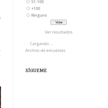
51-100
+100
Ninguno
s
s
Ver resultados
Cargando ...
o
Archivo de encuestas
SÍGUEME
instagram
x
bluesky
threads