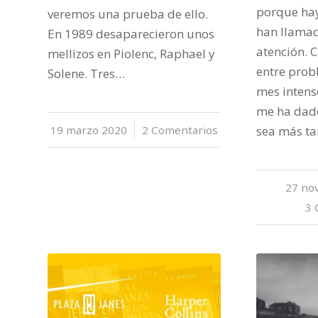
porque ha
veremos una prueba de ello.
han llama
En 1989 desaparecieron unos
atención. C
mellizos en Piolenc, Raphael y
entre prob
Solene. Tres…
mes intenso
me ha dad
19 marzo 2020
/
2 Comentarios
sea más t
27 no
3 