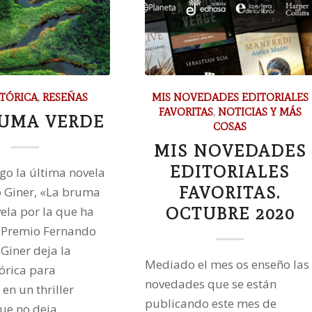
TÓRICA
,
RESEÑAS
MIS NOVEDADES EDITORIALES
FAVORITAS
,
NOTICIAS Y MÁS
RUMA VERDE
COSAS
MIS NOVEDADES
EDITORIALES
igo la última novela
FAVORITAS.
 Giner, «La bruma
vela por la que ha
OCTUBRE 2020
l Premio Fernando
 Giner deja la
Mediado el mes os enseño las
tórica para
novedades que se están
en un thriller
publicando este mes de
ue no deja