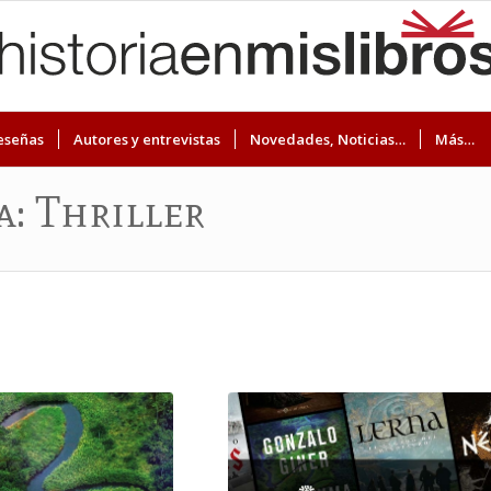
eseñas
Autores y entrevistas
Novedades, Noticias…
Más…
a: Thriller