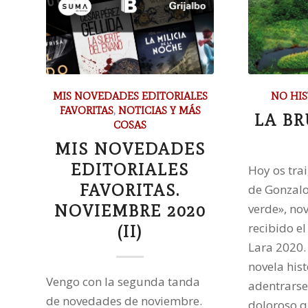
MIS NOVEDADES EDITORIALES
NO HIS
FAVORITAS
,
NOTICIAS Y MÁS
LA B
COSAS
MIS NOVEDADES
EDITORIALES
Hoy os tra
FAVORITAS.
de Gonzalo
NOVIEMBRE 2020
verde», no
recibido e
(II)
Lara 2020.
novela his
Vengo con la segunda tanda
adentrarse 
de novedades de noviembre.
doloroso q