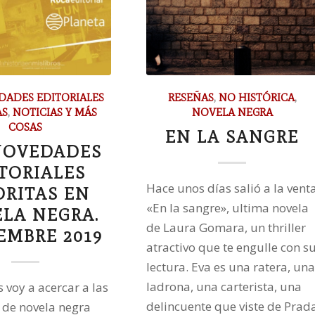
DADES EDITORIALES
RESEÑAS
,
NO HISTÓRICA
,
AS
,
NOTICIAS Y MÁS
NOVELA NEGRA
COSAS
EN LA SANGRE
NOVEDADES
TORIALES
Hace unos días salió a la vent
ORITAS EN
«En la sangre», ultima novela
LA NEGRA.
de Laura Gomara, un thriller
EMBRE 2019
atractivo que te engulle con s
lectura. Eva es una ratera, una
ladrona, una carterista, una
 voy a acercar a las
delincuente que viste de Prad
de novela negra