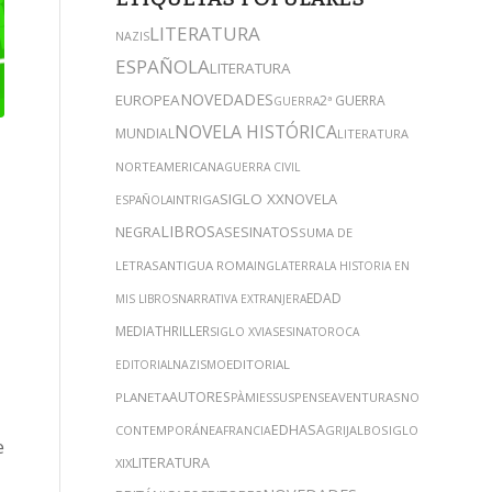
LITERATURA
NAZIS
ESPAÑOLA
LITERATURA
NOVEDADES
EUROPEA
2ª GUERRA
GUERRA
NOVELA HISTÓRICA
MUNDIAL
LITERATURA
NORTEAMERICANA
GUERRA CIVIL
SIGLO XX
NOVELA
INTRIGA
ESPAÑOLA
LIBROS
NEGRA
ASESINATOS
SUMA DE
LETRAS
ANTIGUA ROMA
INGLATERRA
LA HISTORIA EN
EDAD
MIS LIBROS
NARRATIVA EXTRANJERA
MEDIA
THRILLER
SIGLO XVI
ASESINATO
ROCA
EDITORIAL
EDITORIAL
NAZISMO
AUTORES
PLANETA
SUSPENSE
AVENTURAS
NOVELA
PÀMIES
EDHASA
CONTEMPORÁNEA
GRIJALBO
SIGLO
FRANCIA
e
LITERATURA
XIX