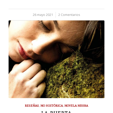
26 mayo 2021
/
2 Comentarios
RESEÑAS
,
NO HISTÓRICA
,
NOVELA NEGRA