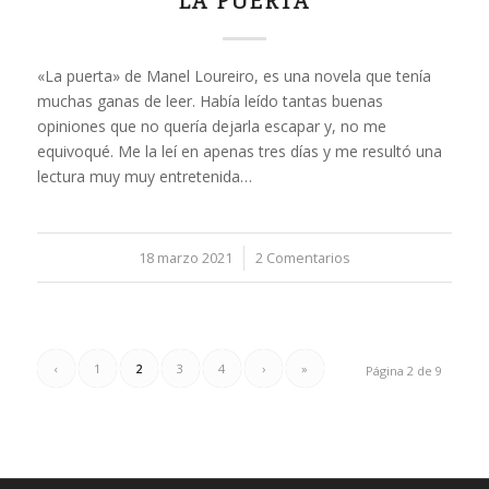
LA PUERTA
«La puerta» de Manel Loureiro, es una novela que tenía
muchas ganas de leer. Había leído tantas buenas
opiniones que no quería dejarla escapar y, no me
equivoqué. Me la leí en apenas tres días y me resultó una
lectura muy muy entretenida…
18 marzo 2021
/
2 Comentarios
‹
1
2
3
4
›
»
Página 2 de 9