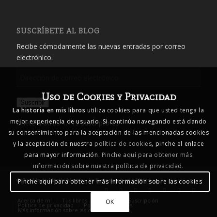
SUSCRÍBETE AL BLOG
Recibe cómodamente las nuevas entradas por correo
electrónico.
Dirección
de
Uso de Cookies y Privacidad
correo
Suscribir
electrónico
La historia en mis libros
utiliza cookies para que usted tenga la
mejor experiencia de usuario. Si continúa navegando está dando
Únete a otros 1.719 suscriptores
su consentimiento para la aceptación de las mencionadas cookies
y la aceptación de nuestra
política de cookies
, pinche el enlace
para mayor información.
Pinche aquí para obtener más
información sobre nuestra política de privacidad
.
© Eva María Martín Martín - La historia en mis libros
Pinche aquí para obtener más información sobre las cookies
Acerca de mí
Tus libros… mis libros
Suscripción
OK
Política de privacidad
Política de cookies
Más información sobre las cookies