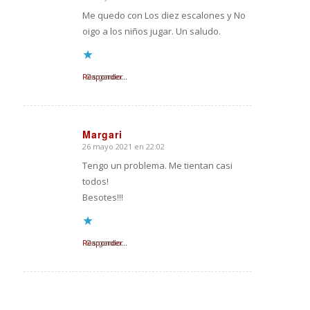
Me quedo con Los diez escalones y No
oigo a los niños jugar. Un saludo.
Responder
Cargando...
Margari
26 mayo 2021 en 22:02
Dice:
Tengo un problema. Me tientan casi
todos!
Besotes!!!
Responder
Cargando...