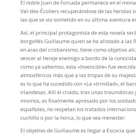
El noble Juan de Forcada permanece en el monas
Val-des-Écoliers recuperándose de las heridas s
las que se vio sometido en su última aventura en
Así, el principal protagonista de esta novela ser
borgoñés Guillaume quien se ha alistado a las f
en aras del cristianismo, tiene como objetivo al
vencer al hereje enemigo a bordo de la conocid
como ya sabemos, esta «Invencible» fue vencida
atmosféricos más que a las tropas de su majestad
es lo que ha sucedido con «La «trinidad», el ba
irlandesas. Allí el criado, tras unas traumáticas
mismos, es finalmente apresado por los soldado
españoles, no respetan los tratados internaciona
cuchillo o por la horca, lo que sea menester.
El objetivo de Guillaume es llegar a Escocia qu