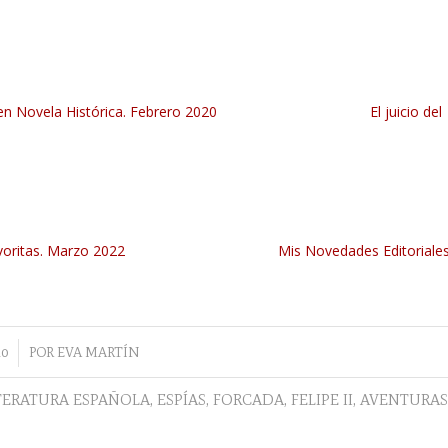
en Novela Histórica. Febrero 2020
El juicio del
voritas. Marzo 2022
Mis Novedades Editoriale
10
POR
EVA MARTÍN
TERATURA ESPAÑOLA
,
ESPÍAS
,
FORCADA
,
FELIPE II
,
AVENTURA