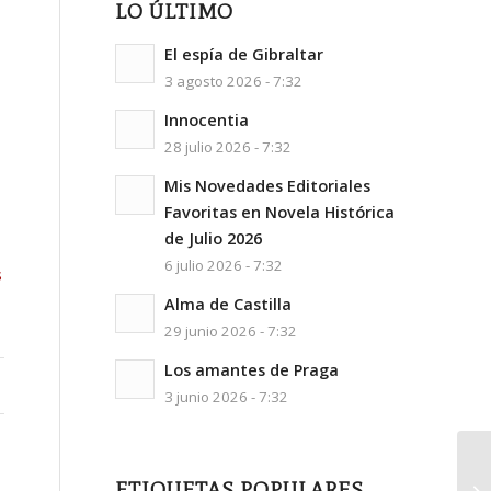
LO ÚLTIMO
El espía de Gibraltar
3 agosto 2026 - 7:32
Innocentia
28 julio 2026 - 7:32
Mis Novedades Editoriales
Favoritas en Novela Histórica
de Julio 2026
6 julio 2026 - 7:32
s
Alma de Castilla
29 junio 2026 - 7:32
Los amantes de Praga
3 junio 2026 - 7:32
S
ETIQUETAS POPULARES
No