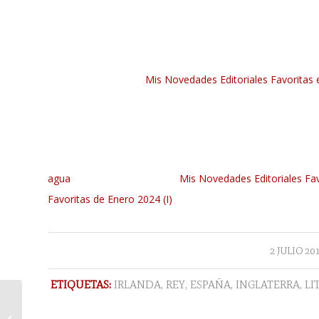
Mis Novedades Editoriales Favoritas 
agua
Mis Novedades Editoriales Fa
Favoritas de Enero 2024 (I)
/
2 JULIO 20
ETIQUETAS:
IRLANDA
,
REY
,
ESPAÑA
,
INGLATERRA
,
LI
Mis próximas historias #2 (o mis