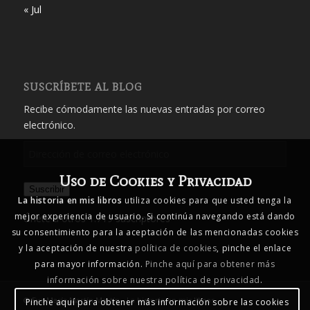
« Jul
SUSCRÍBETE AL BLOG
Recibe cómodamente las nuevas entradas por correo
electrónico.
Dirección
de
Uso de Cookies y Privacidad
correo
Suscribir
electrónico
La historia en mis libros
utiliza cookies para que usted tenga la
mejor experiencia de usuario. Si continúa navegando está dando
Únete a otros 1.719 suscriptores
su consentimiento para la aceptación de las mencionadas cookies
y la aceptación de nuestra
política de cookies
, pinche el enlace
para mayor información.
Pinche aquí para obtener más
información sobre nuestra política de privacidad
.
© Eva María Martín Martín - La historia en mis libros
Pinche aquí para obtener más información sobre las cookies