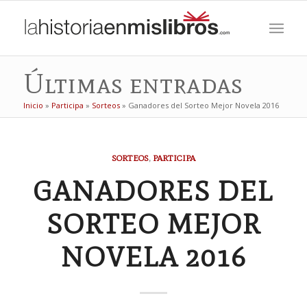
Últimas entradas
Inicio
»
Participa
»
Sorteos
»
Ganadores del Sorteo Mejor Novela 2016
SORTEOS
,
PARTICIPA
GANADORES DEL
SORTEO MEJOR
NOVELA 2016