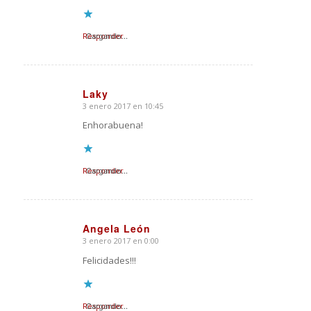
Responder
Cargando...
Laky
3 enero 2017 en 10:45
Dice:
Enhorabuena!
Responder
Cargando...
Angela León
3 enero 2017 en 0:00
Dice:
Felicidades!!!
Responder
Cargando...