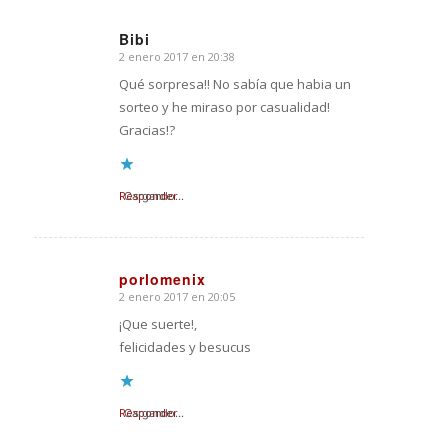
Bibi
2 enero 2017 en 20:38
Dice:
Qué sorpresa!! No sabía que habia un
sorteo y he miraso por casualidad!
Gracias!?
Responder
Cargando...
porlomenix
2 enero 2017 en 20:05
Dice:
¡Que suerte!,
felicidades y besucus
Responder
Cargando...