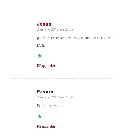
Jesús
2 enero 2017 en 22:33
Dice:
¡Enhorabuena por los premios! Saludos,
Eva.
Responder
Cargando...
Fesaro
2 enero 2017 en 20:50
Dice:
Felicidades
Responder
Cargando...